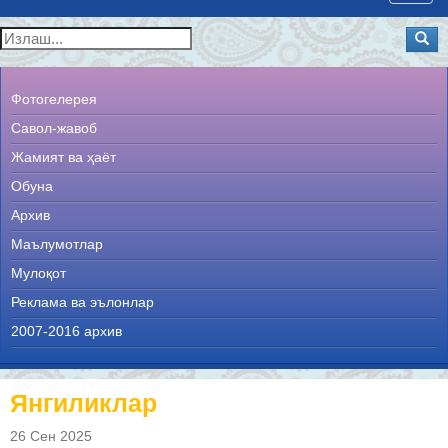
navig
Фотогелерея
Савол-жавоб
Жамият ва ҳаёт
Обуна
Архив
Маълумотлар
Мулоқот
Реклама ва эълонлар
2007-2016 архив
Янгиликлар
26 Сен 2025