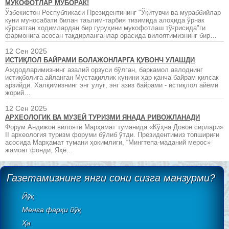
МУКОФОТЛАР МУБОРАК!
Ўзбекистон Республикаси Президентининг "Ўқитувчи ва мураббийлар
куни муносабати билан таълим-тарбия тизимида алоҳида ўрнак
кўрсатган ходимлардан бир гуруҳини мукофотлаш тўғрисида"ги
фармонига асосан тақдирланганлар орасида вилоятимизнинг бир…
12 Сен 2025
ИСТИҚЛОЛ БАЙРАМИ БОЛАЖОНЛАРГА ҚУВОНЧ УЛАШДИ
Аждодларимизнинг азалий орзуси бўлган, баркамол авлоднинг
истиқболига айланган Мустақиллик кунини ҳар қанча байрам қилсак
арзийди. Халқимизнинг энг улуғ, энг азиз байрами - истиқлол айёми
жорий…
12 Сен 2025
АРХЕОЛОГИК ВА МУЗЕЙ ТУРИЗМИ ЯНАДА РИВОЖЛАНАДИ
Форум Андижон вилояти Марҳамат туманида «Кўҳна Довон сирлари»
II археология туризм форуми бўлиб ўтди. Президентимиз топшириғи
асосида Марҳамат тумани ҳокимлиги, “Мингтепа-маданий мерос»
жамоат фонди, Яҳё…
Газетамизнинг янги сони сизга манзурми?
Йўқ
Менга фарқи йўқ
Ҳа