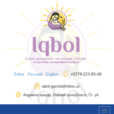
Iqbol
Хотин-қизларнинг ижтимоий-сиёсий,
маданий-маърифий нашри
Ўзбек
Русский
English
+0374 223-85-48
iqbol-gazeta@inbox.uz
Андижон шаҳар, Навоий шоҳкўчаси, 71- уй
Toggl