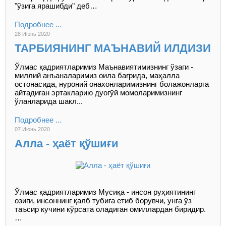
"ўзига ярашибди" деб…
Подробнее ...
28 Июнь 2020
ТАРБИЯНИНГ МАЪНАВИЙ ИЛДИЗИ
Ўлмас қадриятларимиз Маънавиятимизнинг ўзаги -
миллий анъаналаримиз оила бағрида, маҳалла
остонасида, нуроний онахонларимизнинг болажонларга
айтадиган эртакларию дуогўй момоларимизнинг
ўланларида шакл...
Подробнее ...
07 Июнь 2020
Алла - ҳаёт қўшиғи
Ўлмас қадриятларимиз Мусиқа - инсон руҳиятининг
озиғи, инсоннинг қалб тубига етиб борувчи, унга ўз
таъсир кучини кўрсата оладиган омиллардан биридир.
…