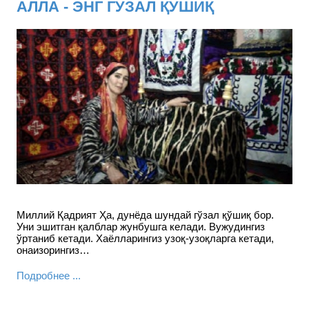
АЛЛА - ЭНГ ГЎЗАЛ ҚЎШИҚ
Миллий Қадрият Ҳа, дунёда шундай гўзал қўшиқ бор.
Уни эшитган қалблар жунбушга келади. Вужудингиз
ўртаниб кетади. Хаёлларингиз узоқ-узоқларга кетади,
онаизорингиз…
Подробнее ...