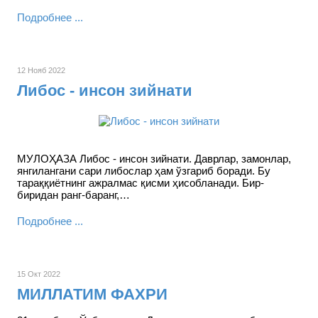
Подробнее ...
12 Нояб 2022
Либос - инсон зийнати
МУЛОҲАЗА Либос - инсон зийнати. Даврлар, замонлар,
янгилангани сари либослар ҳам ўзгариб боради. Бу
тараққиётнинг ажралмас қисми ҳисобланади. Бир-
биридан ранг-баранг,…
Подробнее ...
15 Окт 2022
МИЛЛАТИМ ФАХРИ