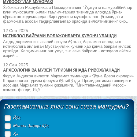
МУКОФОТЛАР МУБОРАК!
Ўзбекистон Республикаси Президентининг "Ўқитувчи ва мураббийлар
куни муносабати билан таълим-тарбия тизимида алоҳида ўрнак
кўрсатган ходимлардан бир гуруҳини мукофотлаш тўғрисида"ги
фармонига асосан тақдирланганлар орасида вилоятимизнинг бир…
12 Сен 2025
ИСТИҚЛОЛ БАЙРАМИ БОЛАЖОНЛАРГА ҚУВОНЧ УЛАШДИ
Аждодларимизнинг азалий орзуси бўлган, баркамол авлоднинг
истиқболига айланган Мустақиллик кунини ҳар қанча байрам қилсак
арзийди. Халқимизнинг энг улуғ, энг азиз байрами - истиқлол айёми
жорий…
12 Сен 2025
АРХЕОЛОГИК ВА МУЗЕЙ ТУРИЗМИ ЯНАДА РИВОЖЛАНАДИ
Форум Андижон вилояти Марҳамат туманида «Кўҳна Довон сирлари»
II археология туризм форуми бўлиб ўтди. Президентимиз топшириғи
асосида Марҳамат тумани ҳокимлиги, “Мингтепа-маданий мерос»
жамоат фонди, Яҳё…
Газетамизнинг янги сони сизга манзурми?
Йўқ
Менга фарқи йўқ
Ҳа