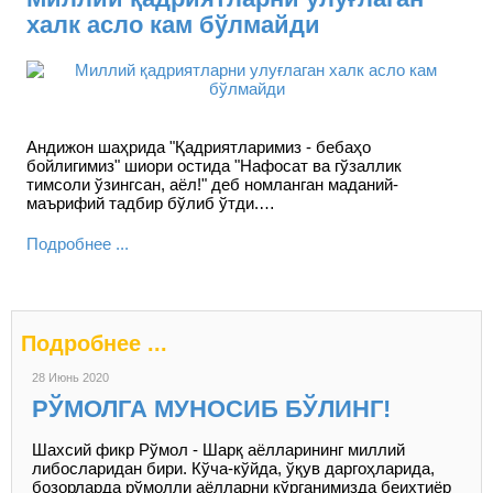
халк асло кам бўлмайди
Андижон шаҳрида "Қадриятларимиз - бебаҳо
бойлигимиз" шиори остида "Нафосат ва гўзаллик
тимсоли ўзингсан, аёл!" деб номланган маданий-
маърифий тадбир бўлиб ўтди.…
Подробнее ...
Подробнее ...
28 Июнь 2020
РЎМОЛГА МУНОСИБ БЎЛИНГ!
Шахсий фикр Рўмол - Шарқ аёлларининг миллий
либосларидан бири. Кўча-кўйда, ўқув даргоҳларида,
бозорларда рўмолли аёлларни кўрганимизда беихтиёр