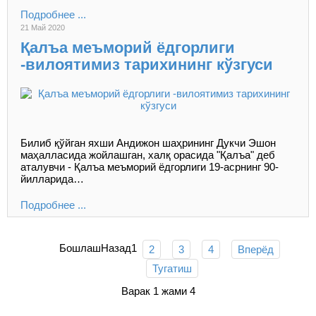
Подробнее ...
21 Май 2020
Қалъа меъморий ёдгорлиги
-вилоятимиз тарихининг кўзгуси
Билиб қўйган яхши Андижон шаҳрининг Дукчи Эшон
маҳалласида жойлашган, халқ орасида "Қалъа" деб
аталувчи - Қалъа меъморий ёдгорлиги 19-асрнинг 90-
йилларида…
Подробнее ...
Бошлаш
Назад
1
2
3
4
Вперёд
Тугатиш
Варак 1 жами 4