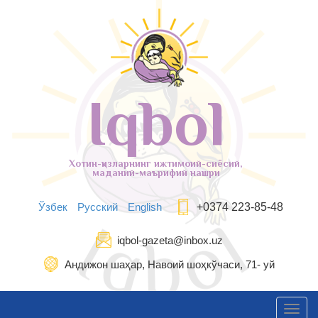
Iqbol
Хотин-қизларнинг ижтимоий-сиёсий,
маданий-маърифий нашри
Ўзбек
Русский
English
+0374 223-85-48
iqbol-gazeta@inbox.uz
Андижон шаҳар, Навоий шоҳкўчаси, 71- уй
Toggl