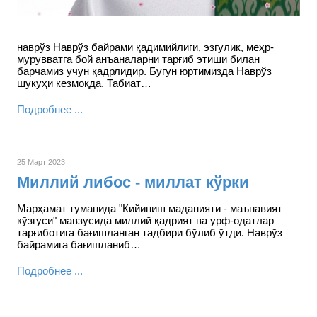
наврўз Наврўз байрами қадимийлиги, эзгулик, меҳр-
мурувватга бой анъаналарни тарғиб этиши билан
барчамиз учун қадрлидир. Бугун юртимизда Наврўз
шукуҳи кезмоқда. Табиат…
Подробнее ...
25 Март 2023
Миллий либос - миллат кўрки
Марҳамат туманида "Кийиниш маданияти - маънавият
кўзгуси" мавзусида миллий қадрият ва урф-одатлар
тарғиботига бағишланган тадбири бўлиб ўтди. Наврўз
байрамига бағишланиб…
Подробнее ...