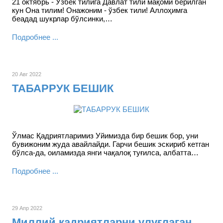
21 октябрь - Ўзбек тилига Давлат тили мақоми берилган
кун Она тилим! Онажоним - ўзбек тили! Аллоҳимга
беадад шукрлар бўлсинки,…
Подробнее ...
20 Авг 2022
ТАБАРРУК БЕШИК
Ўлмас Қадриятларимиз Уйимизда бир бешик бор, уни
бувижоним жуда авайлайди. Гарчи бешик эскириб кетган
бўлса-да, оиламизда янги чақалоқ туғилса, албатта…
Подробнее ...
29 Апр 2022
Миллий қадриятларни улуғлаган