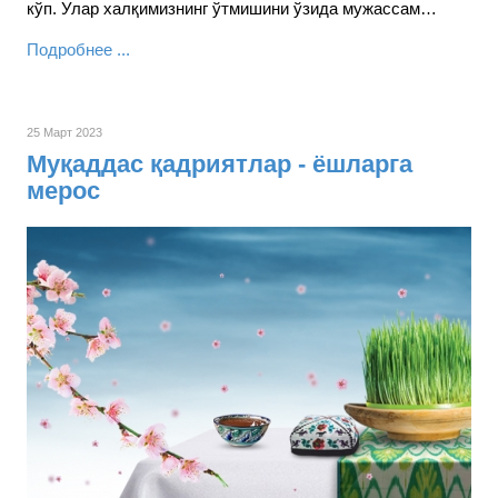
кўп. Улар халқимизнинг ўтмишини ўзида мужассам…
Подробнее ...
25 Март 2023
Муқаддас қадриятлар - ёшларга
мерос