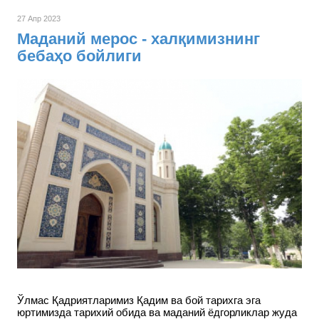
27 Апр 2023
Маданий мерос - халқимизнинг
бебаҳо бойлиги
Ўлмас Қадриятларимиз Қадим ва бой тарихга эга
юртимизда тарихий обида ва маданий ёдгорликлар жуда