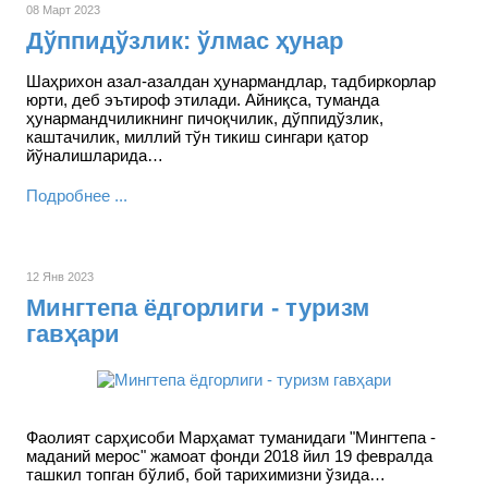
08 Март 2023
Дўппидўзлик: ўлмас ҳунар
Шаҳрихон азал-азалдан ҳунармандлар, тадбиркорлар
юрти, деб эътироф этилади. Айниқса, туманда
ҳунармандчиликнинг пичоқчилик, дўппидўзлик,
каштачилик, миллий тўн тикиш сингари қатор
йўналишларида…
Подробнее ...
12 Янв 2023
Мингтепа ёдгорлиги - туризм
гавҳари
Фаолият сарҳисоби Марҳамат туманидаги "Мингтепа -
маданий мерос" жамоат фонди 2018 йил 19 февралда
ташкил топган бўлиб, бой тарихимизни ўзида…