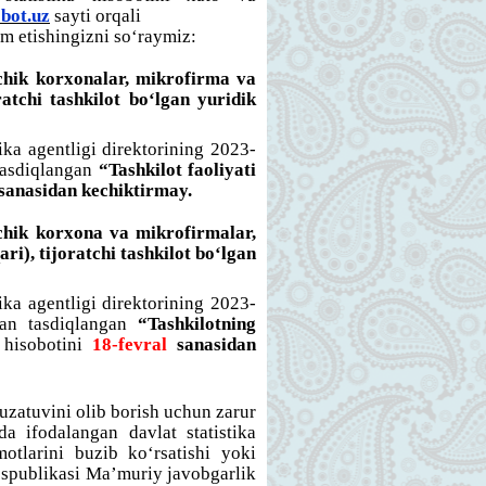
obot.uz
sayti orqali
m etishingizni so‘raymiz:
ichik korxonalar, mikrofirma va
ratchi tashkilot bo‘lgan yuridik
ika agentligi direktorining 2023-
tasdiqlangan
“Tashkilot faoliyati
sanasidan kechiktirmay.
ichik korxona va mikrofirmalar,
ri), tijoratchi tashkilot bo‘lgan
ika agentligi direktorining 2023-
an tasdiqlangan
“Tashkilotning
 hisobotini
18-fevral
sanasidan
uzatuvini olib borish uchun zarur
a ifodalangan davlat statistika
motlarini buzib ko‘rsatishi yoki
espublikasi Ma’muriy javobgarlik