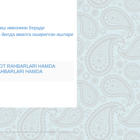
лиш имконини беради
5 йилда амалга оширилган ишлари
LOT RAHBARLARI HAMDA
AHBARLARI HAMDA