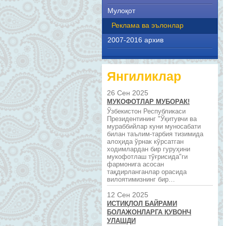
Мулоқот
Реклама ва эълонлар
2007-2016 архив
Янгиликлар
26 Сен 2025
МУКОФОТЛАР МУБОРАК!
Ўзбекистон Республикаси
Президентининг "Ўқитувчи ва
мураббийлар куни муносабати
билан таълим-тарбия тизимида
алоҳида ўрнак кўрсатган
ходимлардан бир гуруҳини
мукофотлаш тўғрисида"ги
фармонига асосан
тақдирланганлар орасида
вилоятимизнинг бир…
12 Сен 2025
ИСТИҚЛОЛ БАЙРАМИ
БОЛАЖОНЛАРГА ҚУВОНЧ
УЛАШДИ