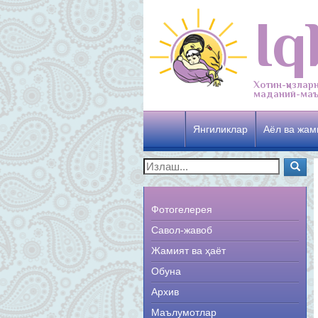
Iq
Хотин-қизлар
маданий-маъ
Янгиликлар
Аёл ва жам
Фотогелерея
Савол-жавоб
Жамият ва ҳаёт
Обуна
Архив
Маълумотлар