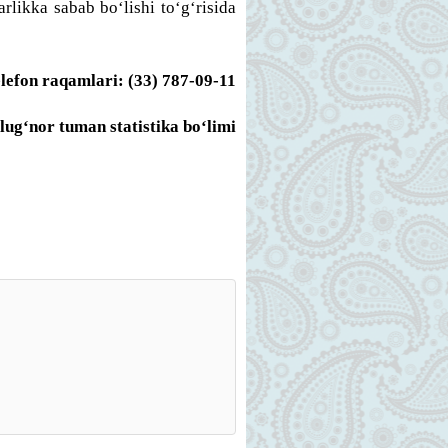
likka sabab bo‘lishi to‘g‘risida
lefon raqamlari: (
33
)
787-09-11
lug‘nor
tuman
statistika bo
‘limi