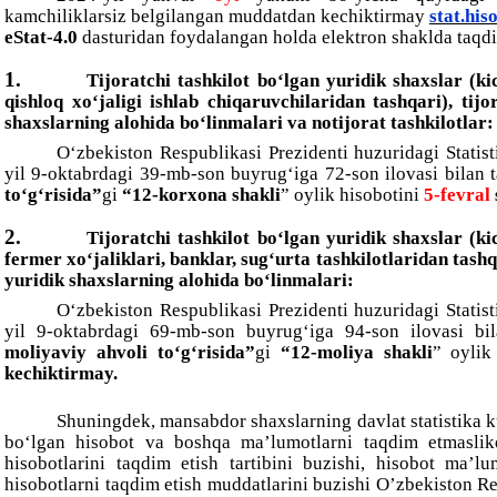
kamchiliklarsiz belgilangan muddatdan kechiktirmay
stat.his
eStat-4.0
dasturidan foydalangan holda elektron shaklda taqdi
1.
Tijoratchi tashkilot bo‘lgan yuridik shaxslar (k
qishloq xo‘jaligi ishlab chiqaruvchilaridan tashqari), tijo
shaxslarning alohida bo‘linmalari va notijorat tashkilotlar:
O‘zbekiston Respublikasi Prezidenti huzuridagi Statist
yil 9-oktabrdagi 39-mb-son buyrug‘iga 72-son ilovasi bilan 
to‘g‘risida”
gi
“12-korxona shakli
” oylik hisobotini
5-fevral
2.
Tijoratchi tashkilot bo‘lgan yuridik shaxslar (k
fermer xo‘jaliklari, banklar, sug‘urta tashkilotlaridan tashqa
yuridik shaxslarning alohida bo‘linmalari:
O‘zbekiston Respublikasi Prezidenti huzuridagi Statist
yil 9-oktabrdagi 69-mb-son buyrug‘iga 94-son ilovasi bil
moliyaviy ahvoli to‘g‘risida”
gi
“12-moliya shakli
” oylik
kechiktirmay.
Shuningdek, mansabdor shaxslarning davlat statistika k
bo‘lgan hisobot va boshqa ma’lumotlarni taqdim etmaslikd
hisobotlarini taqdim etish tartibini buzishi, hisobot ma’lu
hisobotlarni taqdim etish muddatlarini buzishi O’zbekiston R