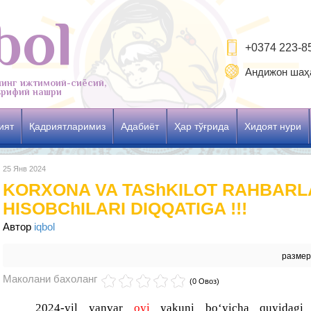
bol
+0374 223-8
Андижон шаҳа
нинг ижтимоий-сиёсий,
рифий нашри
ият
Қадриятларимиз
Адабиёт
Ҳар тўғрида
Хидоят нури
25 Янв 2024
KORXONA VA TAShKILOT RAHBARL
HISOBChILARI DIQQATIGA !!!
Автор
iqbol
разме
Маколани бахоланг
(0 Овоз)
2024-yil yanvar
oyi
yakuni bo‘yicha quyidagi s