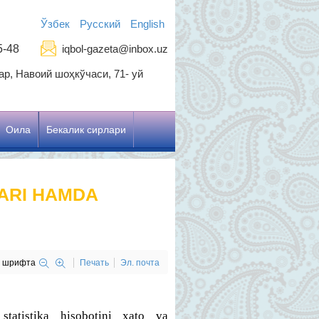
Ўзбек
Русский
English
5-48
iqbol-gazeta@inbox.uz
р, Навоий шоҳкўчаси, 71- уй
Оила
Бекалик сирлари
ARI HAMDA
р шрифта
Печать
Эл. почта
tatistika hisobotini xato va