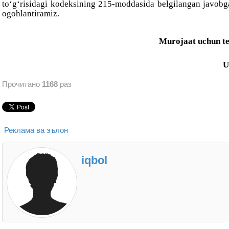
to‘g‘risidagi kodeksining 215-moddasida belgilangan javobgar
ogohlantiramiz.
Murojaat uchun te
U
Прочитано
1168
раз
Реклама ва эълон
iqbol