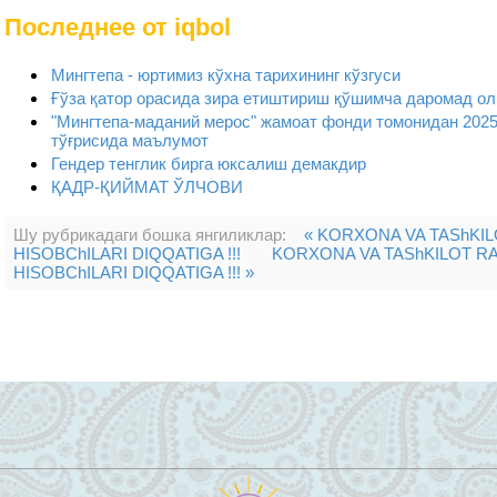
Последнее от iqbol
Мингтепа - юртимиз кўхна тарихининг кўзгуси
Ғўза қатор орасида зира етиштириш қўшимча даромад о
"Мингтепа-маданий мерос" жамоат фонди томонидан 202
тўғрисида маълумот
Гендер тенглик бирга юксалиш демакдир
ҚАДР-ҚИЙМАТ ЎЛЧОВИ
er
er
er
y
ry
Шу рубрикадаги бошка янгиликлар:
« KORXONA VA TAShKI
HISOBChILARI DIQQATIGA !!!
KORXONA VA TAShKILOT R
HISOBChILARI DIQQATIGA !!! »