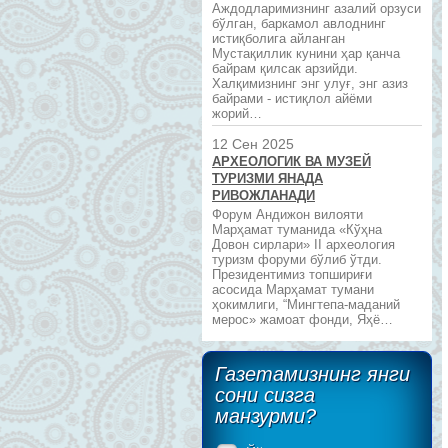
Аждодларимизнинг азалий орзуси
бўлган, баркамол авлоднинг
истиқболига айланган
Мустақиллик кунини ҳар қанча
байрам қилсак арзийди.
Халқимизнинг энг улуғ, энг азиз
байрами - истиқлол айёми
жорий…
12 Сен 2025
АРХЕОЛОГИК ВА МУЗЕЙ
ТУРИЗМИ ЯНАДА
РИВОЖЛАНАДИ
Форум Андижон вилояти
Марҳамат туманида «Кўҳна
Довон сирлари» II археология
туризм форуми бўлиб ўтди.
Президентимиз топшириғи
асосида Марҳамат тумани
ҳокимлиги, “Мингтепа-маданий
мерос» жамоат фонди, Яҳё…
Газетамизнинг янги
сони сизга
манзурми?