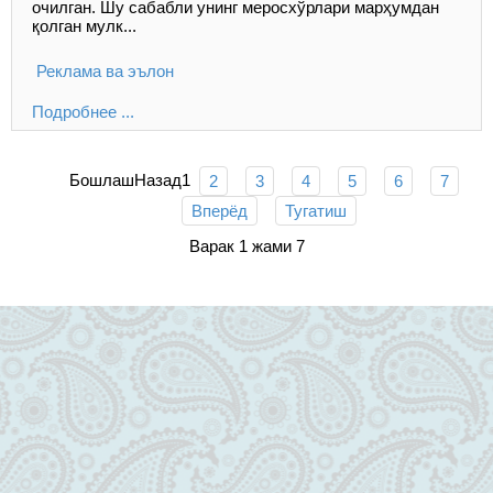
очилган. Шу сабабли унинг меросхўрлари марҳумдан
қолган мулк...
Реклама ва эълон
Подробнее ...
Бошлаш
Назад
1
2
3
4
5
6
7
Вперёд
Тугатиш
Варак 1 жами 7