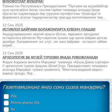
МУКОФОТЛАР МУБОРАК!
Ўзбекистон Республикаси Президентининг "Ўқитувчи ва мураббийлар
куни муносабати билан таълим-тарбия тизимида алоҳида ўрнак
кўрсатган ходимлардан бир гуруҳини мукофотлаш тўғрисида"ги
фармонига асосан тақдирланганлар орасида вилоятимизнинг бир…
12 Сен 2025
ИСТИҚЛОЛ БАЙРАМИ БОЛАЖОНЛАРГА ҚУВОНЧ УЛАШДИ
Аждодларимизнинг азалий орзуси бўлган, баркамол авлоднинг
истиқболига айланган Мустақиллик кунини ҳар қанча байрам қилсак
арзийди. Халқимизнинг энг улуғ, энг азиз байрами - истиқлол айёми
жорий…
12 Сен 2025
АРХЕОЛОГИК ВА МУЗЕЙ ТУРИЗМИ ЯНАДА РИВОЖЛАНАДИ
Форум Андижон вилояти Марҳамат туманида «Кўҳна Довон сирлари»
II археология туризм форуми бўлиб ўтди. Президентимиз топшириғи
асосида Марҳамат тумани ҳокимлиги, “Мингтепа-маданий мерос»
жамоат фонди, Яҳё…
Газетамизнинг янги сони сизга манзурми?
Йўқ
Менга фарқи йўқ
Ҳа