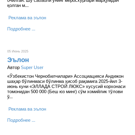
очилган. Шу сабабли унинг меросхўрлари марҳумдан
қолган м...
Реклама ва эълон
Подробнее ...
05 Июнь 2025
Эълон
Автор
Super User
«Ўзбекистон Чернобилчилари» Ассоциацияси Андижон
шаҳар бўлинмаси бўлинма ҳисоб рақамига 2025-йил 3-
июнь куни «ЭЛЛАДА СТРОЙ ЛЮКС» хусусий корхонаси
томонидан 500 000 (Беш юз минг) сўм хомийлик тўлови
ў...
Реклама ва эълон
Подробнее ...