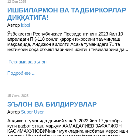
12 Сен 2025
ИШБИЛАРМОН ВА ТАДБИРКОРЛАР
ДИҚҚАТИГА!
Автор
iqbol
Ўзбекистон Республикаси Президентининг 2023 йил 10
апрелдаги ПҚ-118 сонли қарори ижросини таъминлаш
мақсадида, Андижон вилояти Асака туманидаги 71 та
ижтимоий соҳа объектларининг иситиш тизимларини да...
Реклама ва эълон
Подробнее ...
15 Июль 2025
ЭЪЛОН ВА БИЛДИРУВЛАР
Автор
Super User
Андижон туманида доимий яшаб, 2022 йил 17 декабрь
куни вафот этган, марҳум АХМАДАЛИЕВ ЗАФАРЖОН
КАСИМАХУНОВИЧнинг мулкларига нисбатан мерос иши