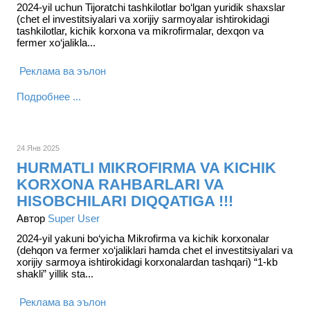
2024-yil uchun Tijoratchi tashkilotlar bo‘lgan yuridik shaxslar
(chet el investitsiyalari va xorijiy sarmoyalar ishtirokidagi
tashkilotlar, kichik korxona va mikrofirmalar, dexqon va
fermer xo‘jalikla...
Реклама ва эълон
Подробнее ...
24 Янв 2025
HURMATLI MIKROFIRMA VA KICHIK
KORXONA RAHBARLARI VA
HISOBCHILARI DIQQATIGA !!!
Автор
Super User
2024-yil yakuni bo‘yicha Mikrofirma va kichik korxonalar
(dehqon va fermer xo‘jaliklari hamda chet el investitsiyalari va
xorijiy sarmoya ishtirokidagi korxonalardan tashqari) “1-kb
shakli” yillik sta...
Реклама ва эълон