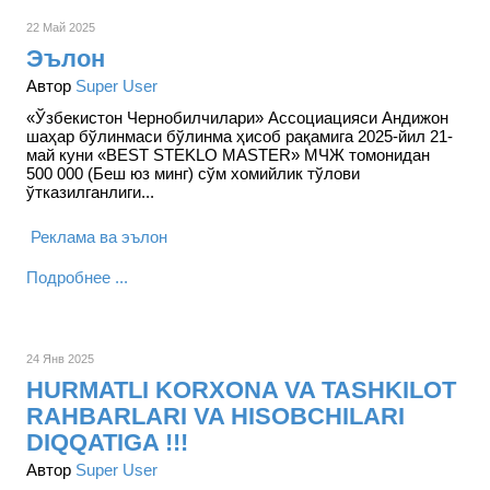
22 Май 2025
Эълон
Автор
Super User
«Ўзбекистон Чернобилчилари» Ассоциацияси Андижон
шаҳар бўлинмаси бўлинма ҳисоб рақамига 2025-йил 21-
май куни «ВEST STEKLO MASTER» МЧЖ томонидан
500 000 (Беш юз минг) сўм хомийлик тўлови
ўтказилганлиги...
Реклама ва эълон
Подробнее ...
24 Янв 2025
HURMATLI KORXONA VA TASHKILOT
RAHBARLARI VA HISOBCHILARI
DIQQATIGA !!!
Автор
Super User