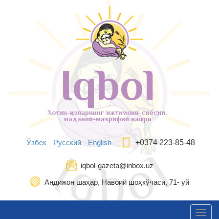
Iqbol
Хотин-қизларнинг ижтимоий-сиёсий,
маданий-маърифий нашри
Ўзбек
Русский
English
+0374 223-85-48
iqbol-gazeta@inbox.uz
Андижон шаҳар, Навоий шоҳкўчаси, 71- уй
Toggl