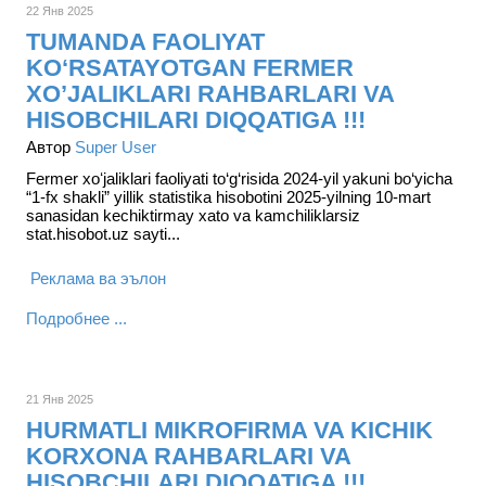
22 Янв 2025
TUMANDA FAOLIYAT
KO‘RSATAYOTGAN FERMER
XO’JALIKLARI RAHBARLARI VA
HISOBCHILARI DIQQATIGA !!!
Автор
Super User
Fermer xoʻjaliklari faoliyati to‘g‘risida 2024-yil yakuni bo‘yicha
“1-fx shakli” yillik statistika hisobotini 2025-yilning 10-mart
sanasidan kechiktirmay xato va kamchiliklarsiz
stat.hisobot.uz sayti...
Реклама ва эълон
Подробнее ...
21 Янв 2025
HURMATLI MIKROFIRMA VA KICHIK
KORXONA RAHBARLARI VA
HISOBCHILARI DIQQATIGA !!!