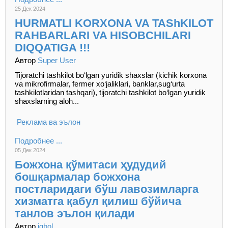
25 Дек 2024
HURMATLI KORXONA VA TAShKILOT
RAHBARLARI VA HISOBCHILARI
DIQQATIGA !!!
Автор
Super User
Tijoratchi tashkilot bo‘lgan yuridik shaxslar (kichik korxona
va mikrofirmalar, fermer xo‘jaliklari, banklar,sug‘urta
tashkilotlaridan tashqari), tijoratchi tashkilot bo‘lgan yuridik
shaxslarning aloh...
Реклама ва эълон
Подробнее ...
05 Дек 2024
Божхона қўмитаси ҳудудий
бошқармалар божхона
постларидаги бўш лавозимларга
хизматга қабул қилиш бўйича
танлов эълон қилади
Автор
iqbol