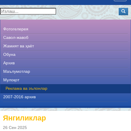
navig
Фотогелерея
Савол-жавоб
Жамият ва ҳаёт
Обуна
Архив
Маълумотлар
Мулоқот
Реклама ва эълонлар
2007-2016 архив
Янгиликлар
26 Сен 2025