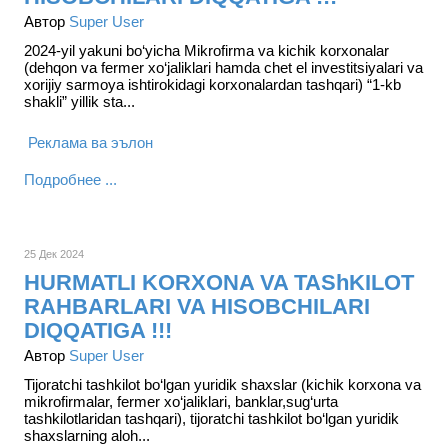
Автор
Super User
2024-yil yakuni bo‘yicha Mikrofirma va kichik korxonalar
(dehqon va fermer xo‘jaliklari hamda chet el investitsiyalari va
xorijiy sarmoya ishtirokidagi korxonalardan tashqari) “1-kb
shakli” yillik sta...
Реклама ва эълон
Подробнее ...
25 Дек 2024
HURMATLI KORXONA VA TAShKILOT
RAHBARLARI VA HISOBCHILARI
DIQQATIGA !!!
Автор
Super User
Tijoratchi tashkilot bo‘lgan yuridik shaxslar (kichik korxona va
mikrofirmalar, fermer xo‘jaliklari, banklar,sug‘urta
tashkilotlaridan tashqari), tijoratchi tashkilot bo‘lgan yuridik
shaxslarning aloh...