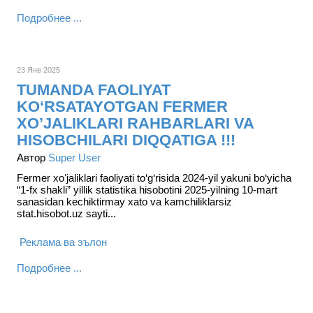
Подробнее ...
23 Янв 2025
TUMANDA FAOLIYAT
KO‘RSATAYOTGAN FERMER
XO’JALIKLARI RAHBARLARI VA
HISOBCHILARI DIQQATIGA !!!
Автор
Super User
Fermer xoʻjaliklari faoliyati to‘g‘risida 2024-yil yakuni bo‘yicha
“1-fx shakli” yillik statistika hisobotini 2025-yilning 10-mart
sanasidan kechiktirmay xato va kamchiliklarsiz
stat.hisobot.uz sayti...
Реклама ва эълон
Подробнее ...