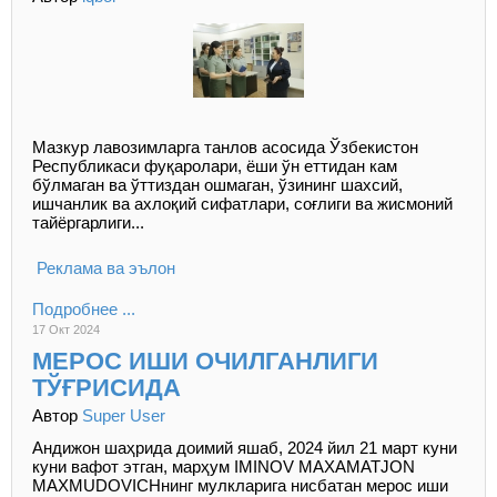
Мазкур лавозимларга танлов асосида Ўзбекистон
Республикаси фуқаролари, ёши ўн еттидан кам
бўлмаган ва ўттиздан ошмаган, ўзининг шахсий,
ишчанлик ва ахлоқий сифатлари, соғлиги ва жисмоний
тайёргарлиги...
Реклама ва эълон
Подробнее ...
17 Окт 2024
МЕРОС ИШИ ОЧИЛГАНЛИГИ
ТЎҒРИСИДА
Автор
Super User
Андижон шаҳрида доимий яшаб, 2024 йил 21 март куни
куни вафот этган, марҳум IMINOV MAXAMATJON
MAXMUDOVICHнинг мулкларига нисбатан мерос иши