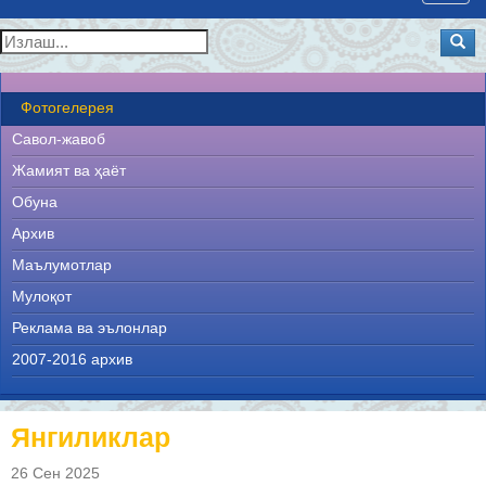
navig
Фотогелерея
Савол-жавоб
Жамият ва ҳаёт
Обуна
Архив
Маълумотлар
Мулоқот
Реклама ва эълонлар
2007-2016 архив
Янгиликлар
26 Сен 2025