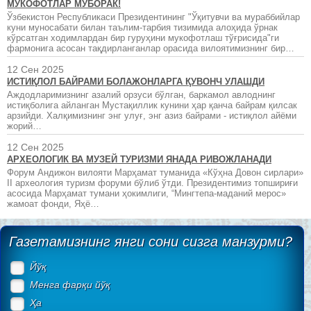
МУКОФОТЛАР МУБОРАК!
Ўзбекистон Республикаси Президентининг "Ўқитувчи ва мураббийлар
куни муносабати билан таълим-тарбия тизимида алоҳида ўрнак
кўрсатган ходимлардан бир гуруҳини мукофотлаш тўғрисида"ги
фармонига асосан тақдирланганлар орасида вилоятимизнинг бир…
12 Сен 2025
ИСТИҚЛОЛ БАЙРАМИ БОЛАЖОНЛАРГА ҚУВОНЧ УЛАШДИ
Аждодларимизнинг азалий орзуси бўлган, баркамол авлоднинг
истиқболига айланган Мустақиллик кунини ҳар қанча байрам қилсак
арзийди. Халқимизнинг энг улуғ, энг азиз байрами - истиқлол айёми
жорий…
12 Сен 2025
АРХЕОЛОГИК ВА МУЗЕЙ ТУРИЗМИ ЯНАДА РИВОЖЛАНАДИ
Форум Андижон вилояти Марҳамат туманида «Кўҳна Довон сирлари»
II археология туризм форуми бўлиб ўтди. Президентимиз топшириғи
асосида Марҳамат тумани ҳокимлиги, “Мингтепа-маданий мерос»
жамоат фонди, Яҳё…
Газетамизнинг янги сони сизга манзурми?
Йўқ
Менга фарқи йўқ
Ҳа