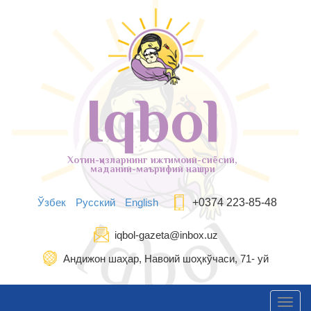
Iqbol
Хотин-қизларнинг ижтимоий-сиёсий,
маданий-маърифий нашри
Ўзбек
Русский
English
+0374 223-85-48
iqbol-gazeta@inbox.uz
Андижон шаҳар, Навоий шоҳкўчаси, 71- уй
Toggl