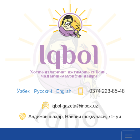
Iqbol
Хотин-қизларнинг ижтимоий-сиёсий,
маданий-маърифий нашри
Ўзбек
Русский
English
+0374 223-85-48
iqbol-gazeta@inbox.uz
Андижон шаҳар, Навоий шоҳкўчаси, 71- уй
Toggl