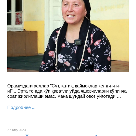
Орамиздаги аёллар "Сут, қатиқ, қаймоқлар келди-и-и-
и!"... Эрта тонгда кўп қаватли уйда яшовчиларни кўпинча
соат жиринглаши эмас, мана шундай овоз уйғотади.…
Подробнее ...
27 Апр 2023