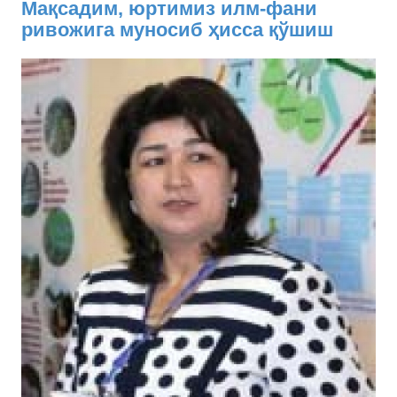
Мақсадим, юртимиз илм-фани
ривожига муносиб ҳисса қўшиш