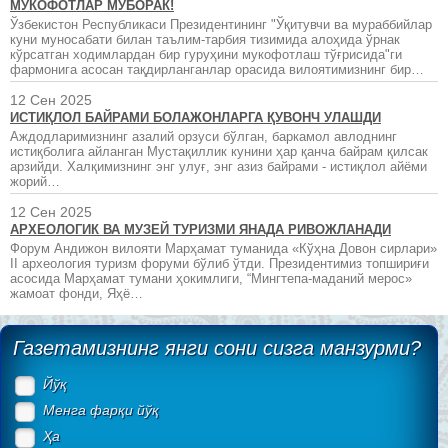
МУКОФОТЛАР МУБОРАК!
Ўзбекистон Республикаси Президентининг "Ўқитувчи ва мураббийлар
куни муносабати билан таълим-тарбия тизимида алоҳида ўрнак
кўрсатган ходимлардан бир гуруҳини мукофотлаш тўғрисида"ги
фармонига асосан тақдирланганлар орасида вилоятимизнинг бир…
12 Сен 2025
ИСТИҚЛОЛ БАЙРАМИ БОЛАЖОНЛАРГА ҚУВОНЧ УЛАШДИ
Аждодларимизнинг азалий орзуси бўлган, баркамол авлоднинг
истиқболига айланган Мустақиллик кунини ҳар қанча байрам қилсак
арзийди. Халқимизнинг энг улуғ, энг азиз байрами - истиқлол айёми
жорий…
12 Сен 2025
АРХЕОЛОГИК ВА МУЗЕЙ ТУРИЗМИ ЯНАДА РИВОЖЛАНАДИ
Форум Андижон вилояти Марҳамат туманида «Кўҳна Довон сирлари»
II археология туризм форуми бўлиб ўтди. Президентимиз топшириғи
асосида Марҳамат тумани ҳокимлиги, “Мингтепа-маданий мерос»
жамоат фонди, Яҳё…
Газетамизнинг янги сони сизга манзурми?
Йўқ
Менга фарқи йўқ
Ҳа