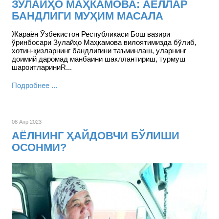
ЗУЛАЙҲО МАҲКАМОВА: АЁЛЛАР
БАНДЛИГИ МУҲИМ МАСАЛА
Жараён Ўзбекистон Республикаси Бош вазири
ўринбосари Зулайҳо Маҳкамова вилоятимизда бўлиб,
хотин-қизларнинг бандлигини таъминлаш, уларнинг
доимий даромад манбаини шакллантириш, турмуш
шароитлариниR...
Подробнее ...
08 Апр 2023
АЁЛНИНГ ҲАЙДОВЧИ БЎЛИШИ
ОСОНМИ?