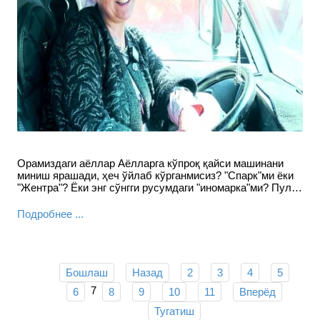
Орамиздаги аёллар Аёлларга кўпроқ қайси машинани
миниш ярашади, ҳеч ўйлаб кўрганмисиз? "Спарк"ми ёки
"Жентра"? Ёки энг сўнгги русумдаги "иномарка"ми? Пул…
Подробнее ...
Бошлаш
Назад
2
3
4
5
7
6
8
9
10
11
Вперёд
Тугатиш