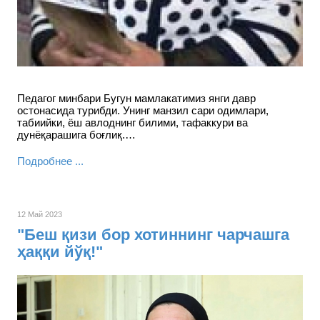
Педагог минбари Бугун мамлакатимиз янги давр
остонасида турибди. Унинг манзил сари одимлари,
табиийки, ёш авлоднинг билими, тафаккури ва
дунёқарашига боғлиқ.…
Подробнее ...
12 Май 2023
"Беш қизи бор хотиннинг чарчашга
ҳаққи йўқ!"