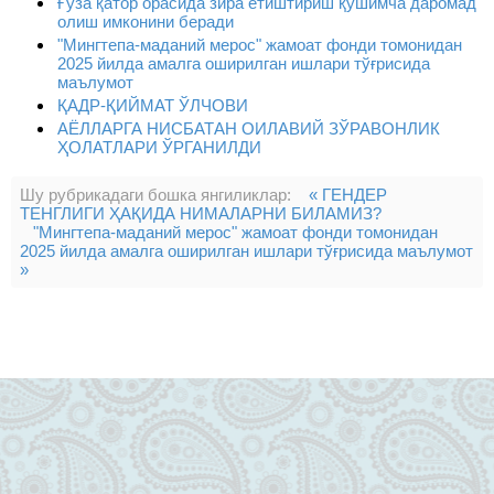
Ғўза қатор орасида зира етиштириш қўшимча даромад
олиш имконини беради
"Мингтепа-маданий мерос" жамоат фонди томонидан
2025 йилда амалга оширилган ишлари тўғрисида
маълумот
ҚАДР-ҚИЙМАТ ЎЛЧОВИ
АЁЛЛАРГА НИСБАТАН ОИЛАВИЙ ЗЎРАВОНЛИК
ҲОЛАТЛАРИ ЎРГАНИЛДИ
Шу рубрикадаги бошка янгиликлар:
« ГЕНДЕР
ТЕНГЛИГИ ҲАҚИДА НИМАЛАРНИ БИЛАМИЗ?
"Мингтепа-маданий мерос" жамоат фонди томонидан
2025 йилда амалга оширилган ишлари тўғрисида маълумот
»