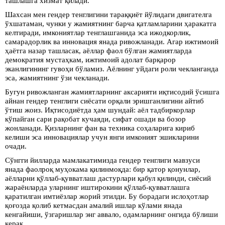
ташлашга хизмат қилади.
Шахсан мен гендер тенглигини тараққиёт йўлидаги двигателга
ўхшатаман, чунки у жамиятнинг барча қатламларини ҳаракатга
келтиради, имкониятлар тенглашганида эса ижодкорлик,
самарадорлик ва инновация янада ривожланади. Агар ижтимоий
ҳаётга назар ташласак, аёллар фаол бўлган жамиятларда
демократия мустаҳкам, ижтимоий адолат барқарор
эканлигининг гувоҳи бўламиз. Аёлнинг уйдаги роли чекланганда
эса, жамиятнинг ўзи чекланади.
Бугун ривожланган жамиятларнинг аксарияти иқтисодий ўсишга
айнан гендер тенглиги сиёсати орқали эришганлигини айтиб
ўтиш жоиз. Иқтисодиётда ҳам шундай: аёл тадбиркорлар
кўпайган сари рақобат кучаяди, сифат ошади ва бозор
жонланади. Қизларнинг фан ва техника соҳаларига кириб
келиши эса инновациялар учун янги имконият эшикларини
очади.
Сўнгги йилларда мамлакатимизда гендер тенглиги мавзуси
янада фаолроқ муҳокама қилинмоқда: бир қатор қонунлар,
аёлларни қўллаб-қувватлаш дастурлари қабул қилинди, сиёсий
жараёнларда уларнинг иштирокини қўллаб-қувватлашга
қаратилган имтиёзлар жорий этилди. Бу борадаги ислоҳотлар
қоғозда қолиб кетмасдан амалий ишлар кўлами янада
кенгайиши, ўзгаришлар энг аввало, одамларнинг онгида бўлиши
керак.