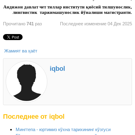
Андижон давлат чет тиллар институти қиёсий тилшунослик,
лингвистик таржимашунослик йўналиши магистранти.
Прочитано
741
раз
Последнее изменение 04 Дек 2025
Жамият ва ҳаёт
iqbol
Последнее от iqbol
Мингтепа - юртимиз кўхна тарихининг кўзгуси