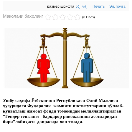
размер шрифта
Печать
Эл. почта
Маколани бахоланг
(0 Овоз)
Ушбу саҳифа Ўзбекистон Республикаси Олий Мажлиси
ҳузуридаги Фуқаролик жамияти институтларини қўллаб-
қувватлаш жамоат фонди томонидан молиялаштирилган
“Гендер тенглиги - барқарор ривожланиш асосларидан
бири”лойиҳаси доирасида чоп этилди.