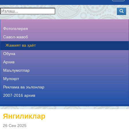
navig
Фотогелерея
Савол-жавоб
Жамият ва ҳаёт
Обуна
Архив
Маълумотлар
Мулоқот
Реклама ва эълонлар
2007-2016 архив
Янгиликлар
26 Сен 2025