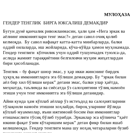
МУЛОҲАЗА
ГЕНДЕР ТЕНГЛИК БИРГА ЮКСАЛИШ ДЕМАКДИР
Бугун дунё қанчалик ривожланмасин, ҳали ҳам «Нега эркак ва
аёлнинг имкониятлари тенг эмас?» деган савол очиқ қолиб
келмоқда. Бу савол нафақат катта-катта минбарларда, балки
оддий оилаларда, иш жойларида, кўча-кўйда ҳамон муҳокамада.
Гендер тенглиги кўпчилик учун оддий тушунчадек туюлса-да,
аслида жамият тараққиётини белгиловчи муҳим жиҳатлардан
бири ҳисобланади.
Тенглик – бу фақат шиор эмас, у ҳар икки жинснинг бирдек
ҳуқуқ ва имкониятларга эга бўлиши демакдир. Бу “эркак билан
аёл бир хил бўлиши керак” дегани эмас, балки улар ҳаётда,
меҳнатда, таълимда ва сиёсатда ўз салоҳиятини тўлиқ намоён
этиши учун тенг имкониятга эга бўлиши деганидир.
Айни кунда ҳам кўплаб аёллар ўз истеъдод ва салоҳиятларини
тўлақонли намоён этишни хоҳлайди, бироқ уларнинг йўлида
кўплаб муаммолар, яъни ижтимоий босим ёки имкониятлар
етишмаслиги тўсиқ бўлиб турибди. Эркаклар эса кўпинча “ҳаёт
юкини фақат ўзим кўтаришим керак” деган фикр билан яшаб
келишмоқда. Гендер тенглиги мана шу ноҳақ чегараларни бузиб