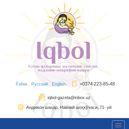
Iqbol
Хотин-қизларнинг ижтимоий-сиёсий,
маданий-маърифий нашри
Ўзбек
Русский
English
+0374 223-85-48
iqbol-gazeta@inbox.uz
Андижон шаҳар, Навоий шоҳкўчаси, 71- уй
Toggl