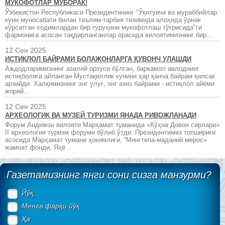
МУКОФОТЛАР МУБОРАК!
Ўзбекистон Республикаси Президентининг "Ўқитувчи ва мураббийлар
куни муносабати билан таълим-тарбия тизимида алоҳида ўрнак
кўрсатган ходимлардан бир гуруҳини мукофотлаш тўғрисида"ги
фармонига асосан тақдирланганлар орасида вилоятимизнинг бир…
12 Сен 2025
ИСТИҚЛОЛ БАЙРАМИ БОЛАЖОНЛАРГА ҚУВОНЧ УЛАШДИ
Аждодларимизнинг азалий орзуси бўлган, баркамол авлоднинг
истиқболига айланган Мустақиллик кунини ҳар қанча байрам қилсак
арзийди. Халқимизнинг энг улуғ, энг азиз байрами - истиқлол айёми
жорий…
12 Сен 2025
АРХЕОЛОГИК ВА МУЗЕЙ ТУРИЗМИ ЯНАДА РИВОЖЛАНАДИ
Форум Андижон вилояти Марҳамат туманида «Кўҳна Довон сирлари»
II археология туризм форуми бўлиб ўтди. Президентимиз топшириғи
асосида Марҳамат тумани ҳокимлиги, “Мингтепа-маданий мерос»
жамоат фонди, Яҳё…
Газетамизнинг янги сони сизга манзурми?
Йўқ
Менга фарқи йўқ
Ҳа