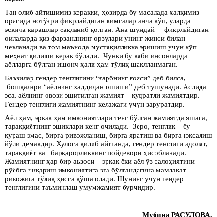
Тан олиб айтишимиз керакки, ҳозирда бу масалада халқимиз
орасида нотўғри фикрлайдиган кимсалар анча кўп, уларда
эскича қарашлар сақланиб қолган. Ана шундай фикрлайдиган
оилаларда қиз фарзанднинг орзулари унинг жинси билан
чекланади ва том маънода мустақилликка эришиш учун кўп
меҳнат қилиши керак бўлади. Чунки бу каби инсонларда
аёлларга бўлган ишонч ҳали ҳам тўлиқ шаклланмаган.
Баъзилар гендер тенглигини “ғарбнинг ғояси” деб билса,
бошқалари “аёлнинг ҳаддидан ошиши” деб тушунади. Аслида
эса, аёлнинг овози эшитилган жамият – қудратли жамиятдир.
Гендер тенглиги жамиятнинг келажаги учун заруратдир.
Аёл ҳам, эркак ҳам имкониятлари тенг бўлган жамиятда яшаса,
тараққиётнинг эшиклари кенг очилади. Зеро, тенглик – бу
кураш эмас, бирга ривожланиш, бирга яратиш ва бирга юксалиш
йўли демакдир. Хулоса қилиб айтганда, гендер тенглиги адолат,
тараққиёт ва барқарорликнинг пойдевори ҳисобланади.
Жамиятнинг ҳар бир аъзоси – эркак ёки аёл ўз салоҳиятини
рўёбга чиқариш имкониятига эга бўлгандагина мамлакат
ривожига тўлиқ ҳисса қўша олади. Шунинг учун гендер
тенглигини таъминлаш умумжамият бурчидир.
Мубина РАСУЛОВА,