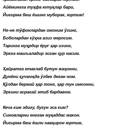
Айёмингга туҳфа ютуқлар бари,
Йигирма беш ёшинг муборак, юртим!
Не-не тўфонлардан омоним ўзинг,
Боболардан кўҳна азиз меросим.
Тарихга муҳрдир ёруғ ҳар изинг,
Эркка машъаладир эсган ҳур насим.
Ҳайратга етаклаб бутун жаҳонни,
Дунёни қучмоқда ўзбек деган ном.
Қўлдан бермай ҳар тонг, ҳар тун имконни,
Эркини асрагай этиб бардавом.
Кеча ким эдигу, бугун эса ким?
Синовларни енгган муқаддас макон.
Йигирма беш ёшли навқирон юртим,