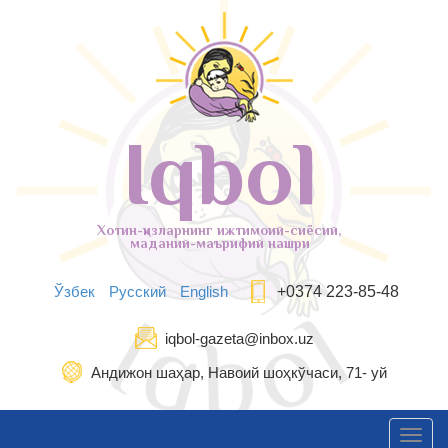
Iqbol
Хотин-қизларнинг ижтимоий-сиёсий,
маданий-маърифий нашри
Ўзбек
Русский
English
+0374 223-85-48
iqbol-gazeta@inbox.uz
Андижон шаҳар, Навоий шоҳкўчаси, 71- уй
Toggl