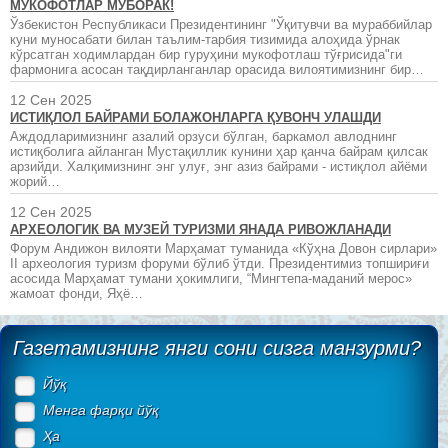
МУКОФОТЛАР МУБОРАК!
Ўзбекистон Республикаси Президентининг "Ўқитувчи ва мураббийлар
куни муносабати билан таълим-тарбия тизимида алоҳида ўрнак
кўрсатган ходимлардан бир гуруҳини мукофотлаш тўғрисида"ги
фармонига асосан тақдирланганлар орасида вилоятимизнинг бир…
12 Сен 2025
ИСТИҚЛОЛ БАЙРАМИ БОЛАЖОНЛАРГА ҚУВОНЧ УЛАШДИ
Аждодларимизнинг азалий орзуси бўлган, баркамол авлоднинг
истиқболига айланган Мустақиллик кунини ҳар қанча байрам қилсак
арзийди. Халқимизнинг энг улуғ, энг азиз байрами - истиқлол айёми
жорий…
12 Сен 2025
АРХЕОЛОГИК ВА МУЗЕЙ ТУРИЗМИ ЯНАДА РИВОЖЛАНАДИ
Форум Андижон вилояти Марҳамат туманида «Кўҳна Довон сирлари»
II археология туризм форуми бўлиб ўтди. Президентимиз топшириғи
асосида Марҳамат тумани ҳокимлиги, “Мингтепа-маданий мерос»
жамоат фонди, Яҳё…
Газетамизнинг янги сони сизга манзурми?
Йўқ
Менга фарқи йўқ
Ҳа