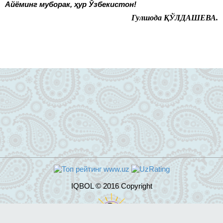
Айёминг муборак, ҳур Ўзбекистон!
Гулшода
ҚЎЛДАШЕВА.
IQBOL © 2016 Copyright