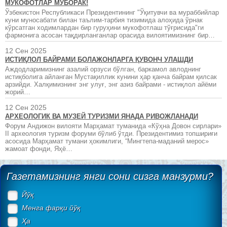
МУКОФОТЛАР МУБОРАК!
Ўзбекистон Республикаси Президентининг "Ўқитувчи ва мураббийлар
куни муносабати билан таълим-тарбия тизимида алоҳида ўрнак
кўрсатган ходимлардан бир гуруҳини мукофотлаш тўғрисида"ги
фармонига асосан тақдирланганлар орасида вилоятимизнинг бир…
12 Сен 2025
ИСТИҚЛОЛ БАЙРАМИ БОЛАЖОНЛАРГА ҚУВОНЧ УЛАШДИ
Аждодларимизнинг азалий орзуси бўлган, баркамол авлоднинг
истиқболига айланган Мустақиллик кунини ҳар қанча байрам қилсак
арзийди. Халқимизнинг энг улуғ, энг азиз байрами - истиқлол айёми
жорий…
12 Сен 2025
АРХЕОЛОГИК ВА МУЗЕЙ ТУРИЗМИ ЯНАДА РИВОЖЛАНАДИ
Форум Андижон вилояти Марҳамат туманида «Кўҳна Довон сирлари»
II археология туризм форуми бўлиб ўтди. Президентимиз топшириғи
асосида Марҳамат тумани ҳокимлиги, “Мингтепа-маданий мерос»
жамоат фонди, Яҳё…
Газетамизнинг янги сони сизга манзурми?
Йўқ
Менга фарқи йўқ
Ҳа