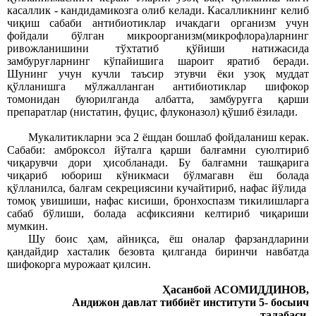
касаллик
-
кандидамикозга олиб келади. Касалликнинг келиб
чиқиш сабаби антибиотиклар ичакдаги организм учун
фойдали бўлган микроорганизм(микрофлора)ларнинг
ривожланишини тўхтатиб қўйиши натижасида
замбуруғларнинг кўпайишига шароит яратиб беради.
Шунинг учун кучли таъсир этувчи ёки узоқ муддат
қўлланишга мўлжалланган антибиотиклар шифокор
томонидан буюрилганда албатта
,
замбуруғга қарши
препаратлар (нистатин, фуцис, флуконазол) қўшиб ёзилади.
Мукалитикларни эса 2 ёшдан бошлаб фойдаланиш керак
.
С
абаби:
а
мброксол й
ў
талга
қ
арши бал
ғ
амни суюлтириб
чи
қ
арувчи дори
ҳ
исобланади
.
Б
у бал
ғ
амни таш
қ
арига
чи
қ
ариб юбориш
кўникмаси бўлмагавн ёш болада
қў
лланилса
,
бал
ғ
ам секрециясини кучайтириб
,
нафас й
ў
лида
томо
қ
увишиши, нафас кисиши,
бронхоспазм тикилишлар
га
сабаб бўлиши,
болада асфиксия
ни келтириб чиқариши
мумкин.
Шу боис ҳам, айниқса, ёш оналар фарзандларини
қандайдир хасталик безовта қилганда биринчи навбатда
шифокорга мурожаат қилсин.
Ҳасанбой АСОМИДДИНОВ,
Андижон давлат тиббиёт институти 5- босыич
талабаси.