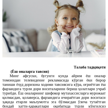
Талаба тадқиқоти
(Ёш оналарга тавсия)
Минг афсуски, бугунги кунда айрим ёш оналар
томонидан телевидение рекламасида кўрган ёки бирор
таниши ёхуд дорихона ходими тавсиясига кўра, оғриётган ёш
фарзандига турли дори воситаларини бериш ҳолатлари учраб
турибди. Ёш оналарнинг шифокор мутахассисларга мурожаат
қилмасдан, қолаверса, фарзандига ичираётган дори воситаси
ҳақида етарли маълумотга эга бўлмасдан ўзича тутаётган
бундай хатти-ҳаракатлари оқибатида турли кўнгилсиз