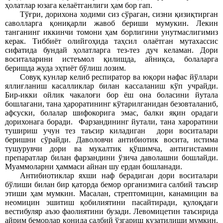
ҳолатлар юзага келаётганлиги ҳам бор гап.
Тўғри, дорихона ходими сиз сўраган, сизни қизиқтирган
саволларга қониқарли жавоб бериши мумукин. Лекин
танганинг иккинчи томони ҳам борлигини унутмаслигимиз
керак. Тиббиёт олийгоҳида таҳсил олаётган мутахассис
сифатида бундай ҳолатларга тез-тез дуч келаман. Дори
воситаларини истеъмол қилишда, айниқса, болаларга
беришда жуда эҳтиёт бўлиш лозим.
Совуқ кунлар келиб респиратор ва юқори нафас йўллари
яллиғланиш касалликлар билан кассаланиш кўп учрайди.
Бир-икки ойлик чакалоғи бор ёш она боласини йутала
бошлагани, тана ҳароратининг кўтарилганидан безовталаниб,
афсуски, болалар шифокорига эмас, балки яқин орадаги
дорихонага боради.
Фарзандининг йутали, тана хароратини
тушириш учун тез таъсир киладиган
дори воситалари
беришни сўрайди. Даволовчи антибиотик восита, истима
тушурувчи дори ва мукалтик қўшимча, антигистамин
препаратлар билан фарзандини ўзича даволашни бошлайди.
Муаммоларни ҳаммаси айнан шу ердан бошланади.
Антибиотиклар яхши наф берадиган дори воситалари
бўлиши билан бир қаторда бемор организмига салбий таъсир
этиши ҳам мумкин. Масалан, стрептомицин, канамицин ва
неомицин эшитиш қобилиятини пасайтиради
,
қ
улоқдаги
вестибуляр аъзо фаолиятини бузади. Левомицетин таъсирида
айрим беморлар қонида салбий ўзгариш кузатил
иши мумкин.