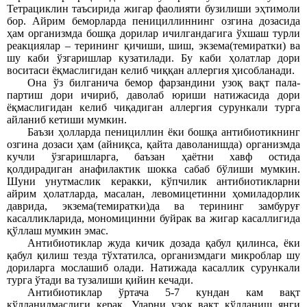
Тетрациклин таъсирида жигар фаолияти бузил
иши эҳтимоли
бор
. Айрим беморларда пенициллиннинг озгина дозасида
ҳам организмда бошқа дорилар ичилгандагига ўхшаш турли
реакциялар – терининг қичиши, шиш, экзема(темиратки) ва
шу каби ўзгаришлар кузатилади. Бу каби ҳолатлар дори
воситаси ёқмаслигидан келиб чиққан аллергия
ҳисобланади.
Она ўз билганича бемор фарзандини узоқ вақт пала-
партиш дори ичириб, даволаб юриши натижасида дори
ёқмаслигидан келиб чиқадиган аллергия сурункали турга
айланиб кетиши мумкин.
Баъзи ҳолларда пенициллин ёки бошқа антибиотикнинг
озгина дозаси ҳам (айниқса, қайта даволанишда) организмда
кучли ўзгаришларга, баъзан ҳаётни хавф остида
қолдирадиган анафилактик шокка сабаб бўлиши мумкин.
Шуни унутмаслик керакки, кўпчилик антибиотикларни
айрим ҳолатларда, масалан, левомицетинни ҳомиладорлик
даврида, экзема(темиратки)да ва терининг замбуруғ
касалликларида, мономицинни буйрак ва жигар касаллигида
қўллаш мумкин эмас.
Антибиотиклар жуда кичик дозада қабул қилинса, ёки
қабул қилиш тезда тўхтатилса, организмдаги микроблар шу
дориларга мослашиб олади.
Натижада касаллик сурункали
турга ўтади ва тузалиши қийин
кечади.
Антибиотиклар ўртача 5-7 кундан кам вақт
қўлланилмаслиги керак. Уларни узоқ вақт қўлланиш янги