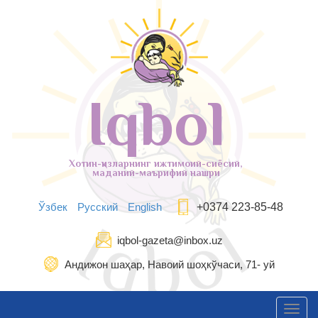
Iqbol
Хотин-қизларнинг ижтимоий-сиёсий,
маданий-маърифий нашри
Ўзбек
Русский
English
+0374 223-85-48
iqbol-gazeta@inbox.uz
Андижон шаҳар, Навоий шоҳкўчаси, 71- уй
Toggl