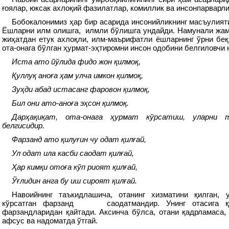
ғоялар, юксак ахлоқий фазилатлар, комиллик ва инсонпарварли
Бобокалонимиз ҳар бир асарида инсонийликнинг масъулият
Ёшларни илм олишга, илмли бўлишга ундайди. Намунали жами
жиҳатдан етук ахлоқли, илм-маърифатли ёшларнинг ўрни беқ
ота-онага бўлган ҳурмат-эҳтиромни инсон одобини белгиловчи
Иста ато йўлида фидо жон қилмоқ,
Қуллуқ аноға ҳам улча имкон қилмоқ,
Зуҳди абад истасанг фаровон қилмоқ,
Бил они ато-аноға эҳсон қилмоқ.
Дарҳақиқат, ота-онага ҳурмат кўрсатиш, уларни т
белгисидир.
Фарзанд ато қилуғин чу одат қилғай,
Ул одат ила касби саодат қилғай,
Ҳар кимқи отоға кўп риоят қилғай,
Ўғлидин анга бу иш сироят қилғай.
Навоийнинг таъкидлашича, отанинг хизматини қилган, 
кўрсатган фарзанд саодатмандир. Унинг отасига қи
фарзандларидан қайтади. Аксинча бўлса, отани қадрламаса,
афсус ва надоматда ўтгай.