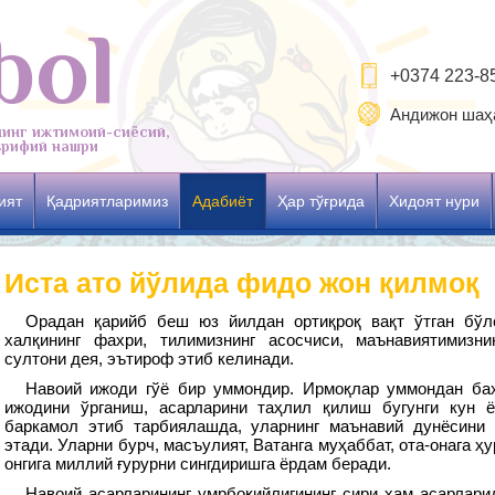
bol
+0374 223-8
Андижон шаҳа
нинг ижтимоий-сиёсий,
рифий нашри
ият
Қадриятларимиз
Адабиёт
Ҳар тўғрида
Хидоят нури
Иста ато йўлида фидо жон қилмоқ
Орадан қарийб беш юз йилдан ортиқроқ вақт ўтган бўлс
халқининг фахри, тилимизнинг асосчиси, маънавиятимизни
султони дея, эътироф этиб келинади.
Навоий ижоди гўё бир уммондир. Ирмоқлар уммондан баҳ
ижодини ўрганиш, асарларини таҳлил қилиш бугунги кун 
баркамол этиб тарбиялашда, уларнинг маънавий дунёсини
этади. Уларни бурч, масъулият, Ватанга муҳаббат, ота-онага 
онгига миллий ғурурни сингдиришга ёрдам беради.
Навоий асарларининг умрбоқийлигининг сири ҳам асарлари