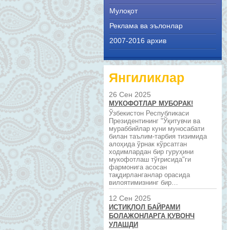
Мулоқот
Реклама ва эълонлар
2007-2016 архив
Янгиликлар
26 Сен 2025
МУКОФОТЛАР МУБОРАК!
Ўзбекистон Республикаси
Президентининг "Ўқитувчи ва
мураббийлар куни муносабати
билан таълим-тарбия тизимида
алоҳида ўрнак кўрсатган
ходимлардан бир гуруҳини
мукофотлаш тўғрисида"ги
фармонига асосан
тақдирланганлар орасида
вилоятимизнинг бир…
12 Сен 2025
ИСТИҚЛОЛ БАЙРАМИ
БОЛАЖОНЛАРГА ҚУВОНЧ
УЛАШДИ