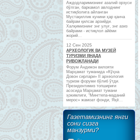
Аждодларимизнинг азалий орзуси
бўлган, баркамол авлоднинг
истиқболига айланган
Мустақиллик кунини ҳар қанча
байрам қилсак арзийди.
Халқимизнинг энг улуғ, энг азиз
байрами - истиқлол айёми
жорий…
12 Сен 2025
АРХЕОЛОГИК ВА МУЗЕЙ
ТУРИЗМИ ЯНАДА
РИВОЖЛАНАДИ
Форум Андижон вилояти
Марҳамат туманида «Кўҳна
Довон сирлари» II археология
туризм форуми бўлиб ўтди.
Президентимиз топшириғи
асосида Марҳамат тумани
ҳокимлиги, “Мингтепа-маданий
мерос» жамоат фонди, Яҳё…
Газетамизнинг янги
сони сизга
манзурми?