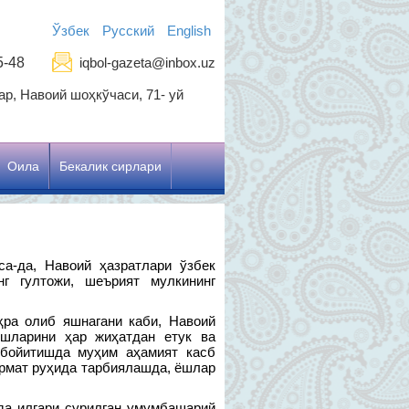
Ўзбек
Русский
English
5-48
iqbol-gazeta@inbox.uz
р, Навоий шоҳкўчаси, 71- уй
Оила
Бекалик сирлари
а-да, Навоий ҳазратлари ўзбек
нг гултожи, шеърият мулкининг
ра олиб яшнагани каби, Навоий
ёшларини ҳар жиҳатдан етук ва
 бойитишда муҳим аҳамият касб
ҳурмат руҳида тарбиялашда, ёшлар
да илгари сурилган умумбашарий