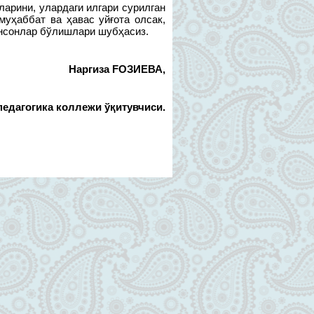
ларини, улардаги илгари сурилган
муҳаббат ва ҳавас уйғота олсак,
инсонлар бўлишлари шубҳасиз.
Наргиза FОЗИЕВА,
педагогика коллежи ўқитувчиси.