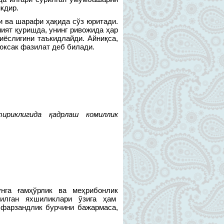
кдир.
и ва шарафи ҳақида сўз юритади.
ят қуришда, унинг ривожида ҳар
иёслигини таъкидлайди. Айниқса,
 юксак фазилат деб билади.
ириклигида қадрлаш комиллик
унга ғамҳўрлик ва меҳрибонлик
лган яхшиликлари ўзига ҳам
 фарзандлик бурчини бажармаса,