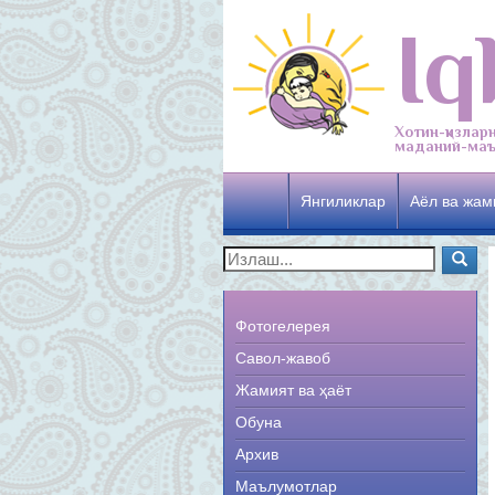
Iq
Хотин-қизлар
маданий-маъ
Янгиликлар
Аёл ва жам
Фотогелерея
Савол-жавоб
Жамият ва ҳаёт
Обуна
Архив
Маълумотлар