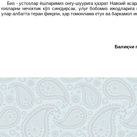
Биз - устозлар ёшларимиз онгу-шуурига ҳазрат Навоий асар
ғояларни нечоғлик кўп сингдирсак, улуғ бобомиз ижодларига 
улар албатта теран фикрли, ҳар томонлама етук ва баркамол 
Балиқчи 