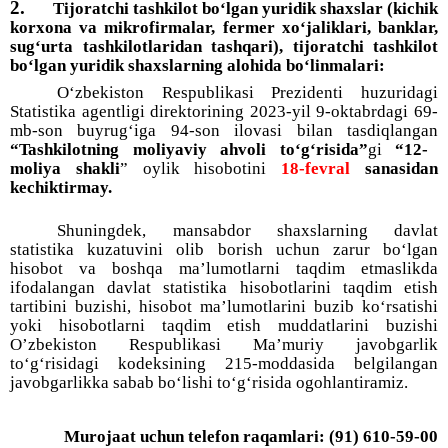
2.
Tijoratchi tashkilot bo‘lgan yuridik shaxslar (kichik
korxona va mikrofirmalar, fermer xo‘jaliklari, banklar,
sug‘urta tashkilotlaridan tashqari), tijoratchi tashkilot
bo‘lgan yuridik shaxslarning alohida bo‘linmalari:
O‘zbekiston Respublikasi Prezidenti huzuridagi
Statistika agentligi direktorining 2023-yil 9-oktabrdagi 69-
mb-son buyrug‘iga 94-son ilovasi bilan tasdiqlangan
“Tashkilotning moliyaviy ahvoli to‘g‘risida”
gi
“12-
moliya shakli
” oylik hisobotini
18-fevral
sanasidan
kechiktirmay.
Shuningdek, mansabdor shaxslarning davlat
statistika kuzatuvini olib borish uchun zarur bo‘lgan
hisobot va boshqa ma’lumotlarni taqdim etmaslikda
ifodalangan davlat statistika hisobotlarini taqdim etish
tartibini buzishi, hisobot ma’lumotlarini buzib ko‘rsatishi
yoki hisobotlarni taqdim etish muddatlarini buzishi
O’zbekiston Respublikasi Ma’muriy javobgarlik
to‘g‘risidagi kodeksining 215-moddasida belgilangan
javobgarlikka sabab bo‘lishi to‘g‘risida ogohlantiramiz.
Murojaat uchun telefon raqamlari: (
91
)
610-59-00