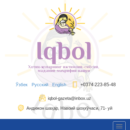
Iqbol
Хотин-қизларнинг ижтимоий-сиёсий,
маданий-маърифий нашри
Ўзбек
Русский
English
+0374 223-85-48
iqbol-gazeta@inbox.uz
Андижон шаҳар, Навоий шоҳкўчаси, 71- уй
Toggl