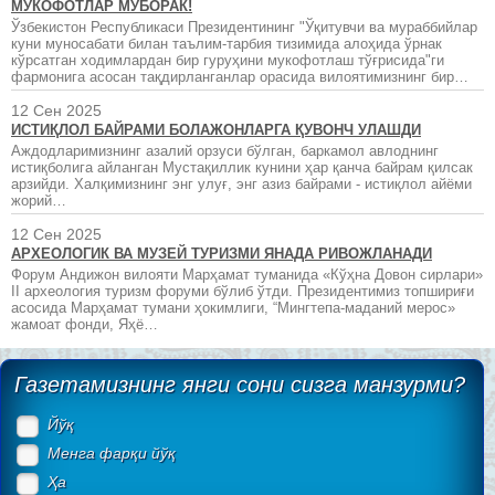
МУКОФОТЛАР МУБОРАК!
Ўзбекистон Республикаси Президентининг "Ўқитувчи ва мураббийлар
куни муносабати билан таълим-тарбия тизимида алоҳида ўрнак
кўрсатган ходимлардан бир гуруҳини мукофотлаш тўғрисида"ги
фармонига асосан тақдирланганлар орасида вилоятимизнинг бир…
12 Сен 2025
ИСТИҚЛОЛ БАЙРАМИ БОЛАЖОНЛАРГА ҚУВОНЧ УЛАШДИ
Аждодларимизнинг азалий орзуси бўлган, баркамол авлоднинг
истиқболига айланган Мустақиллик кунини ҳар қанча байрам қилсак
арзийди. Халқимизнинг энг улуғ, энг азиз байрами - истиқлол айёми
жорий…
12 Сен 2025
АРХЕОЛОГИК ВА МУЗЕЙ ТУРИЗМИ ЯНАДА РИВОЖЛАНАДИ
Форум Андижон вилояти Марҳамат туманида «Кўҳна Довон сирлари»
II археология туризм форуми бўлиб ўтди. Президентимиз топшириғи
асосида Марҳамат тумани ҳокимлиги, “Мингтепа-маданий мерос»
жамоат фонди, Яҳё…
Газетамизнинг янги сони сизга манзурми?
Йўқ
Менга фарқи йўқ
Ҳа