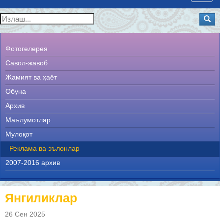
navig
Фотогелерея
Савол-жавоб
Жамият ва ҳаёт
Обуна
Архив
Маълумотлар
Мулоқот
Реклама ва эълонлар
2007-2016 архив
Янгиликлар
26 Сен 2025