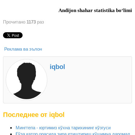
Andijon
shahar
statistika bo
‘limi
Прочитано
1173
раз
Реклама ва эълон
iqbol
Последнее от iqbol
Мингтепа - юртимиз кўхна тарихининг кўзгуси
Ғўза қатор орасида зира етиштириш қўшимча даромад