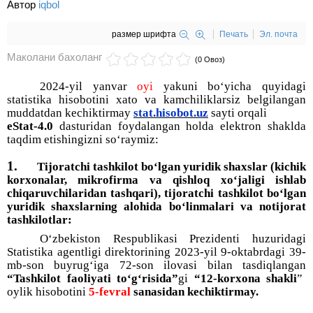
Автор
iqbol
размер шрифта
Печать
Эл. почта
Маколани бахоланг
(0 Овоз)
2024-yil yanvar
oyi
yakuni bo‘yicha quyidagi
statistika hisobotini xato va kamchiliklarsiz belgilangan
muddatdan kechiktirmay
stat.hisobot.uz
sayti orqali
eStat-4.0
dasturidan foydalangan holda elektron shaklda
taqdim etishingizni so‘raymiz:
1.
Tijoratchi tashkilot bo‘lgan yuridik shaxslar (kichik
korxonalar, mikrofirma va qishloq xo‘jaligi ishlab
chiqaruvchilaridan tashqari), tijoratchi tashkilot bo‘lgan
yuridik shaxslarning alohida bo‘linmalari va notijorat
tashkilotlar:
O‘zbekiston Respublikasi Prezidenti huzuridagi
Statistika agentligi direktorining 2023-yil 9-oktabrdagi 39-
mb-son buyrug‘iga 72-son ilovasi bilan tasdiqlangan
“Tashkilot faoliyati to‘g‘risida”
gi
“12-korxona shakli
”
oylik hisobotini
5-fevral
sanasidan kechiktirmay.