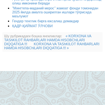
олиш имконини беради
"Мингтепа-маданий мерос" жамоат фонди томонидан
2025 йилда амалга оширилган ишлари тўғрисида
маълумот
Гендер тенглик бирга юксалиш демакдир
ҚАДР-ҚИЙМАТ ЎЛЧОВИ
Шу рубрикадаги бошка янгиликлар:
« KORXONA VA
TAShKILOT RAHBARLARI HAMDA HISOBChILARI
DIQQATIGA !!!
KORXONA VA TAShKILOT RAHBARLARI
HAMDA HISOBChILARI DIQQATIGA !!! »