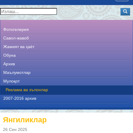
navig
Фотогелерея
Савол-жавоб
Жамият ва ҳаёт
Обуна
Архив
Маълумотлар
Мулоқот
Реклама ва эълонлар
2007-2016 архив
Янгиликлар
26 Сен 2025