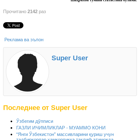
Прочитано
2142
раз
Реклама ва эълон
Super User
Последнее от Super User
Ўзбегим дўпписи
ГАЗЛИ ИЧИМЛИКЛАР - МУАММО КОНИ
“Янги Ўзбекистон” массивларини қуриш учун
тадбиркорлар ҳамкорликка таклиф этимоқда