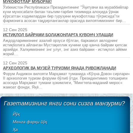
МУКОФОТЛАР МУБОРАК!
Ўзбекистон Республикаси Президентининг "Ўқитувчи ва мураббийлар
куни муносабати билан таълим-тарбия тизимида алоҳида ўрнак
кўрсатган ходимлардан бир гуруҳини мукофотлаш тўғрисида"ги
фармонига асосан тақдирланганлар орасида вилоятимизнинг бир…
12 Сен 2025
ИСТИҚЛОЛ БАЙРАМИ БОЛАЖОНЛАРГА ҚУВОНЧ УЛАШДИ
Аждодларимизнинг азалий орзуси бўлган, баркамол авлоднинг
истиқболига айланган Мустақиллик кунини ҳар қанча байрам қилсак
арзийди. Халқимизнинг энг улуғ, энг азиз байрами - истиқлол айёми
жорий…
12 Сен 2025
АРХЕОЛОГИК ВА МУЗЕЙ ТУРИЗМИ ЯНАДА РИВОЖЛАНАДИ
Форум Андижон вилояти Марҳамат туманида «Кўҳна Довон сирлари»
II археология туризм форуми бўлиб ўтди. Президентимиз топшириғи
асосида Марҳамат тумани ҳокимлиги, “Мингтепа-маданий мерос»
жамоат фонди, Яҳё…
Газетамизнинг янги сони сизга манзурми?
Йўқ
Менга фарқи йўқ
Ҳа