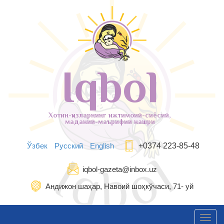
Iqbol
Хотин-қизларнинг ижтимоий-сиёсий,
маданий-маърифий нашри
Ўзбек
Русский
English
+0374 223-85-48
iqbol-gazeta@inbox.uz
Андижон шаҳар, Навоий шоҳкўчаси, 71- уй
Toggl