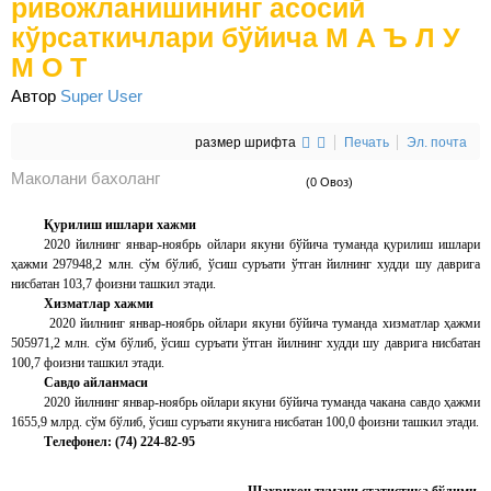
ривожланишининг асосий
кўрсаткичлари бўйича М А Ъ Л У
М О Т
Автор
Super User
размер шрифта
Печать
Эл. почта
Маколани бахоланг
(0 Овоз)
Қурилиш ишлари хажми
2020 йилнинг январ-ноябрь ойлари якуни бўйича туманда қурилиш ишлари
ҳажми 297948,2 млн. сўм бўлиб, ўсиш суръати ўтган йилнинг худди шу даврига
нисбатан 103,7 фоизни ташкил этади.
Хизматлар хажми
2020 йилнинг январ-ноябрь ойлари якуни бўйича туманда хизматлар ҳажми
505971,2 млн. сўм бўлиб, ўсиш суръати ўтган йилнинг худди шу даврига нисбатан
100,7 фоизни ташкил этади.
Савдо айланмаси
2020 йилнинг январ-ноябрь ойлари якуни бўйича туманда чакана савдо ҳажми
1655,9 млрд. сўм бўлиб, ўсиш суръати якунига нисбатан 100,0 фоизни ташкил этади.
Телефонел: (74) 224-82-95
Шаҳрихон тумани статистика бўлими.