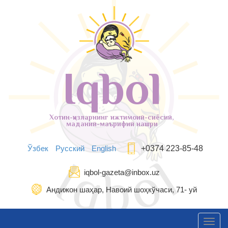
Iqbol
Хотин-қизларнинг ижтимоий-сиёсий,
маданий-маърифий нашри
Ўзбек
Русский
English
+0374 223-85-48
iqbol-gazeta@inbox.uz
Андижон шаҳар, Навоий шоҳкўчаси, 71- уй
Toggl