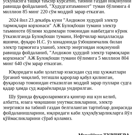
ускунасига ташқи таъсир кўрсатиб, табиий газдан ноқонуний
равишда фойдаланиб, "Худудгазтаъминот" туман бўлимига 4
миллион 85 минг 220 сўм моддий зарар етказган.
2024 йил 23 декабрь куни "Андижон худудий электр
тармоқлари корхонаси" АЖ Булоқбоши тумани электр
таъминоти бўлими ходимлари томонидан навбатдаги кўрик
ўтказилганда Булоқбоши тумани, Нефтчилар маҳалласида
яшовчи, фуқаро Н.С. ўз хонадонида ўзбошимчалик билан
электр тармоғига уланиб, электр энергиядан ноқонуний
равишда фойдаланиб, "Андижон ҳудудий электр тармоқлари
корхонаси" АЖ Булоқбоши тумани бўлимига 5 миллион 804
минг 640 сўм зарар етказган.
Юқоридаги каби ҳолатлар юзасидан суд иш ҳужжатлари
ўрганиб чиқилиб, тегишли қарорлар қабул қилинган,
фуқаролар томонидан етказилган моддий зарар пуллари судга
қадар ҳамда суд жараёнларида ундирилган.
Шу ўринда фуқароларимизга қинғир иш кун келиб,
албатта, юзага чиқишини унутмасликларини, электр
энергияси ва табиий газдан белгиланган тартиблар доирасида
фойдаланишларини, юқоридаги каби ҳуқуқбузарликларга йўл
қўймасликларини сўраб қоламиз.