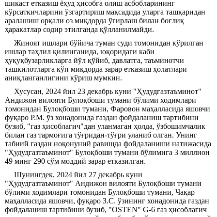
шикаст етказиш ёҳуд ҳисобга олиш асбобларининг
кўрсаткичларини ўзгартириш мақсадида уларга ташқаридан
аралашиш орқали оз миқдорда ўғирлаш билан боғлиқ
ҳаракатлар содир этилганда қўлланилмайди.
Жиноят ишлари бўйича туман суди томонидан кўрилган
ишлар таҳлил қилинганида, юқоридаги каби
ҳуқуқбузарликларга йўл қўйиб, давлатга, таъминотчи
ташкилотларга кўп миқдорда зарар етказиш ҳолатлари
аниқланганлигини кўриш мумкин.
Хусусан, 2024 йил 23 декабрь куни "Ҳудудгазтаъминот"
Андижон вилояти Булоқбоши тумани бўлими ходимлари
томонидан Булоқбоши тумани, Фаровон маҳалласида яшовчи
фуқаро Р.М. ўз хонадонида газдан фойдаланиш тартибини
бузиб, "газ ҳисоблагич"дан уланмаган ҳолда, ўзбошимчалик
билан газ тармоғига тўғридан-тўғри уланиб олган. Унинг
табиий газдан ноқонуний равишда фойдаланиши натижасида
"Ҳудудгазтаъминот" Булоқбоши тумани бўлимига 3 миллион
49 минг 290 сўм моддий зарар етказилган.
Шунингдек, 2024 йил 27 декабрь куни
"Ҳудудгазтаъминот" Андижон вилояти Булоқбоши тумани
бўлими ходимлари томонидан Булоқбоши тумани, Чақар
маҳалласида яшовчи, фуқаро З.С. ўзининг хонадонида газдан
фойдаланиш тартибини бузиб, "OSTEN" G-6 газ ҳисоблагич