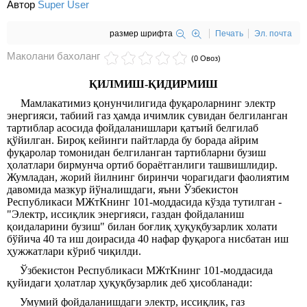
Автор
Super User
размер шрифта
Печать
Эл. почта
Маколани бахоланг
(0 Овоз)
Қ
ИЛМИШ-
Қ
ИДИРМИШ
Мамлакатимиз қонунчилигида фуқароларнинг электр
энергияси, табиий газ ҳамда ичимлик сувидан белгиланган
тартиблар асосида фойдаланишлари қатъий белгилаб
қўйилган. Бироқ кейинги пайтларда бу борада айрим
фуқаролар томонидан белгиланган тартибларни бузиш
ҳолатлари бирмунча ортиб бораётганлиги ташвишлидир.
Жумладан, жорий йилнинг биринчи чорагидаги фаолиятим
давомида мазкур йўналишдаги, яъни Ўзбекистон
Республикаси МЖтКнинг 101-моддасида кўзда тутилган -
"Электр, иссиқлик энергияси, газдан фойдаланиш
қоидаларини бузиш" билан боғлиқ ҳуқуқбузарлик холати
бўйича 40 та иш доирасида 40 нафар фуқарога нисбатан иш
ҳужжатлари кўриб чиқилди.
Ўзбекистон Республикаси МЖтКнинг 101-моддасида
қуйидаги ҳолатлар ҳуқуқбузарлик деб ҳисобланади:
Умумий фойдаланишдаги электр, иссиқлик, газ