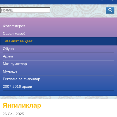
navig
Фотогелерея
Савол-жавоб
Жамият ва ҳаёт
Обуна
Архив
Маълумотлар
Мулоқот
Реклама ва эълонлар
2007-2016 архив
Янгиликлар
26 Сен 2025