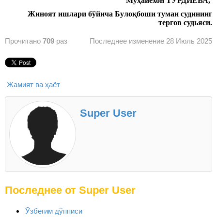
Муҳайёхон ТУРДИЕВА,
Жиноят ишлари бўйича Булоқбоши туман судининг
тергов судьяси.
Прочитано
709
раз
Последнее изменение 28 Июль 2025
Жамият ва ҳаёт
Super User
Последнее от Super User
Ўзбегим дўпписи