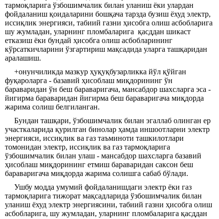
тармоқларига ўзбошимчалик билан уланиш ёки улардан
фойдаланиш қоидаларини бошқача тарзда бузиш ёхуд электр,
иссиқлик энергияси, табиий газни ҳисобга олиш асбобларига
шу жумладан, уларнинг пломбаларига
қасддан шикаст
етказиш ёки бундай ҳисобга олиш асбобларининг
кўрсаткичларини ўзгартириш мақсадида уларга ташқаридан
аралашиш.
+онунчиликда мазкур ҳуқуқбузарликка йўл қўйган
фуқароларга - базавий ҳисоблаш миқдорининг ўн
бараваридан ўн беш бараваригача, мансабдор шахсларга эса -
йигирма бараваридан йигирма беш бараваригача миқдорда
жарима солиш белгиланган.
Бундан ташқари, ўзбошимчалик билан эгаллаб олинган ер
участкаларида қурилган бинолар ҳамда иншоотларни электр
энергияси, иссиқлик ва газ таъминоти ташкилотлари
томонидан электр, иссиқлик ва газ тармоқларига
ўзбошимчалик билан улаш - мансабдор шахсларга базавий
ҳисоблаш миқдорининг етмиш бараваридан саксон беш
бараваригача миқдорда жарима солишга сабаб бўлади.
Ушбу модда умумий фойдаланишдаги электр ёки газ
тармоқларига тижорат мақсадларида ўзбошимчалик билан
уланиш ёхуд электр энергиясини, табиий газни ҳисобга олиш
асбобларига, шу жумладан, уларнинг пломбаларига қасддан