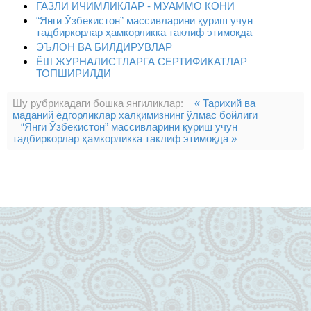
ГАЗЛИ ИЧИМЛИКЛАР - МУАММО КОНИ
“Янги Ўзбекистон” массивларини қуриш учун
тадбиркорлар ҳамкорликка таклиф этимоқда
ЭЪЛОН ВА БИЛДИРУВЛАР
ЁШ ЖУРНАЛИСТЛАРГА СЕРТИФИКАТЛАР
ТОПШИРИЛДИ
Шу рубрикадаги бошка янгиликлар:
« Тарихий ва
маданий ёдгорликлар халқимизнинг ўлмас бойлиги
“Янги Ўзбекистон” массивларини қуриш учун
тадбиркорлар ҳамкорликка таклиф этимоқда »