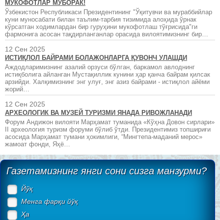
МУКОФОТЛАР МУБОРАК!
Ўзбекистон Республикаси Президентининг "Ўқитувчи ва мураббийлар
куни муносабати билан таълим-тарбия тизимида алоҳида ўрнак
кўрсатган ходимлардан бир гуруҳини мукофотлаш тўғрисида"ги
фармонига асосан тақдирланганлар орасида вилоятимизнинг бир…
12 Сен 2025
ИСТИҚЛОЛ БАЙРАМИ БОЛАЖОНЛАРГА ҚУВОНЧ УЛАШДИ
Аждодларимизнинг азалий орзуси бўлган, баркамол авлоднинг
истиқболига айланган Мустақиллик кунини ҳар қанча байрам қилсак
арзийди. Халқимизнинг энг улуғ, энг азиз байрами - истиқлол айёми
жорий…
12 Сен 2025
АРХЕОЛОГИК ВА МУЗЕЙ ТУРИЗМИ ЯНАДА РИВОЖЛАНАДИ
Форум Андижон вилояти Марҳамат туманида «Кўҳна Довон сирлари»
II археология туризм форуми бўлиб ўтди. Президентимиз топшириғи
асосида Марҳамат тумани ҳокимлиги, “Мингтепа-маданий мерос»
жамоат фонди, Яҳё…
Газетамизнинг янги сони сизга манзурми?
Йўқ
Менга фарқи йўқ
Ҳа