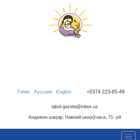
Iqbol
Хотин-қизларнинг ижтимоий-сиёсий,
маданий-маърифий нашри
Ўзбек
Русский
English
+0374 223-85-48
iqbol-gazeta@inbox.uz
Андижон шаҳар, Навоий шоҳкўчаси, 71- уй
Toggl