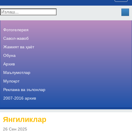
navig
Фотогелерея
Савол-жавоб
Жамият ва ҳаёт
Обуна
Архив
Маълумотлар
Мулоқот
Реклама ва эълонлар
2007-2016 архив
Янгиликлар
26 Сен 2025