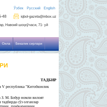
Ўзбек
Русский
English
5-48
iqbol-gazeta@inbox.uz
р, Навоий шоҳкўчаси, 71- уй
Оила
Бекалик сирлари
ОРИ
ТАДБИР
а V республика "Китобхонлик
 З. М. Бобур номли вилоят
 тадбирда сўз олганлар
ятини, дунёқарашини