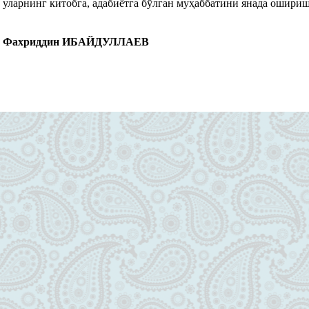
уларнинг китобга, адабиётга бўлган муҳаббатини янада ошириш
Фахриддин ИБАЙДУЛЛАЕВ