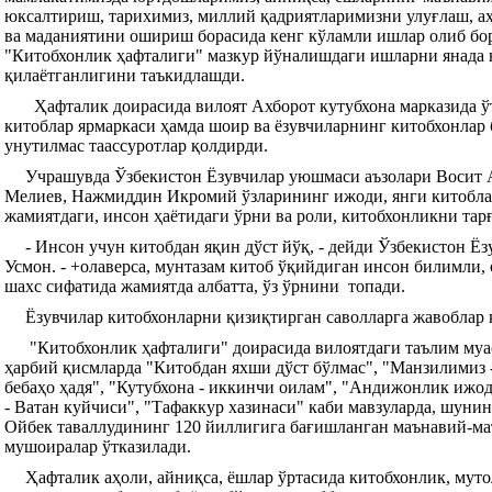
юксалтириш, тарихимиз, миллий қадриятларимизни улуғлаш, а
ва маданиятини ошириш борасида кенг кўламли ишлар олиб бор
"Китобхонлик ҳафталиги" мазкур йўналишдаги ишларни янада 
қилаётганлигини таъкидлашди.
Ҳафталик доирасида вилоят Ахборот кутубхона марказида ўт
китоблар ярмаркаси ҳамда шоир ва ёзувчиларнинг китобхонла
унутилмас таассуротлар қолдирди.
Учрашувда Ўзбекистон Ёзувчилар уюшмаси аъзолари Восит 
Мелиев, Нажмиддин Икромий ўзларининг ижоди, янги китобла
жамиятдаги, инсон ҳаётидаги ўрни ва роли, китобхонликни тар
- Инсон учун китобдан яқин дўст йўқ, - дейди Ўзбекистон 
Усмон. - +олаверса, мунтазам китоб ўқийдиган инсон билимли,
шахс сифатида жамиятда албатта, ўз ўрнини топади.
Ёзувчилар китобхонларни қизиқтирган саволларга жавоблар
"Китобхонлик ҳафталиги" доирасида вилоятдаги таълим муас
ҳарбий қисмларда "Китобдан яхши дўст бўлмас", "Манзилимиз -
бебаҳо ҳадя", "Кутубхона - иккинчи оилам", "Андижонлик иж
- Ватан куйчиси", "Тафаккур хазинаси" каби мавзуларда, шунин
Ойбек таваллудининг 120 йиллигига бағишланган маънавий-ма
мушоиралар ўтказилади.
Ҳафталик аҳоли, айниқса, ёшлар ўртасида китобхонлик, мут