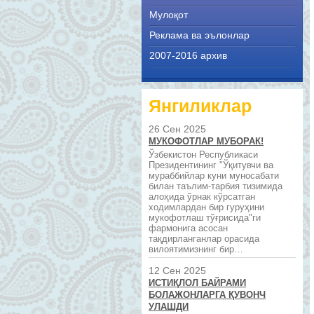
Мулоқот
Реклама ва эълонлар
2007-2016 архив
Янгиликлар
26 Сен 2025
МУКОФОТЛАР МУБОРАК!
Ўзбекистон Республикаси
Президентининг "Ўқитувчи ва
мураббийлар куни муносабати
билан таълим-тарбия тизимида
алоҳида ўрнак кўрсатган
ходимлардан бир гуруҳини
мукофотлаш тўғрисида"ги
фармонига асосан
тақдирланганлар орасида
вилоятимизнинг бир…
12 Сен 2025
ИСТИҚЛОЛ БАЙРАМИ
БОЛАЖОНЛАРГА ҚУВОНЧ
УЛАШДИ