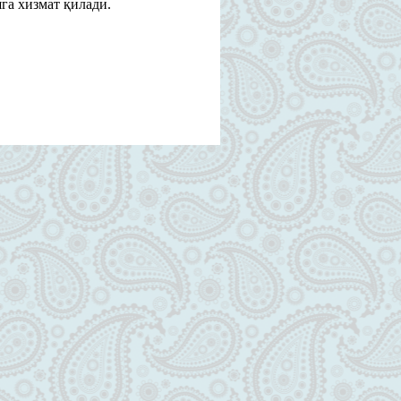
га хизмат қилади.