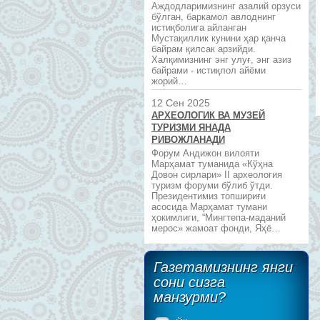
Аждодларимизнинг азалий орзуси
бўлган, баркамол авлоднинг
истиқболига айланган
Мустақиллик кунини ҳар қанча
байрам қилсак арзийди.
Халқимизнинг энг улуғ, энг азиз
байрами - истиқлол айёми
жорий…
12 Сен 2025
АРХЕОЛОГИК ВА МУЗЕЙ
ТУРИЗМИ ЯНАДА
РИВОЖЛАНАДИ
Форум Андижон вилояти
Марҳамат туманида «Кўҳна
Довон сирлари» II археология
туризм форуми бўлиб ўтди.
Президентимиз топшириғи
асосида Марҳамат тумани
ҳокимлиги, “Мингтепа-маданий
мерос» жамоат фонди, Яҳё…
Газетамизнинг янги
сони сизга
манзурми?