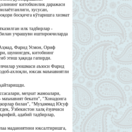
ҳолининг китобхонлик даражаси
илаётганлиги, хусусан,
юқори босқичга кўтаришга хизмат
казилган илк тадбирлар -
р билан учрашуви иштирокчиларда
Аҳмад, Фарид Усмон, Ориф
ри, шунингдек, китобнинг
ғиб этиш ҳақида гапирди.
Ёзувчилар уюшмаси аъзоси Фарид
 одоб-ахлоқли, юксак маънавиятли
 қайтаришди.
сасалари, меҳнат жамоалари,
 маънавият бекати", "Хонадонга
одкорлар билан", "Муҳаммад Юсуф
гдек, Ўзбекистон халқ ёзувчиси
ърифий, адабий тадбирлар,
олаа маданиятини юксалтиришга,