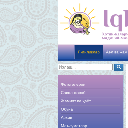
Iq
Хотин-қизлар
маданий-маъ
Янгиликлар
Аёл ва жам
Фотогелерея
Савол-жавоб
Жамият ва ҳаёт
Обуна
Архив
Маълумотлар