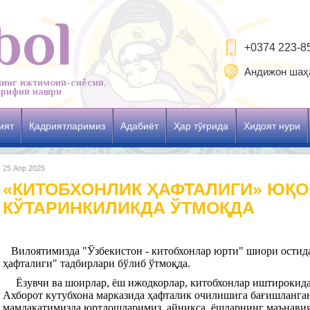
bol
+0374 223-8
Андижон шаҳа
нинг ижтимоий-сиёсий,
рифий нашри
ият
Қадриятларимиз
Адабиёт
Ҳар тўғрида
Хидоят нури
25 Апр 2025
«КИТОБХОНЛИК ҲАФТАЛИГИ» ЮҚ
КЎТАРИНКИЛИКДА ЎТМОҚДА
Вилоятимизда "Ўзбекистон - китобхонлар юрти" шиори остид
ҳафталиги" тадбирлари бўлиб ўтмоқда.
Ёзувчи ва шоирлар, ёш ижодкорлар, китобхонлар иштирокида
Ахборот кутубхона марказида ҳафталик очилишига бағишланган
мамлакатимизда юртдошларимиз, айниқса, ёшларнинг маънави